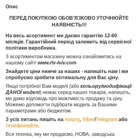
Опис
ПЕРЕД ПОКУПКОЮ ОБОВ'ЯЗКОВО УТОЧНЮЙТЕ
НАЯВНІСТЬ
!!!
На весь асортимент ми даємо гарантію 12-60
місяців. Гарантійний період залежить від сервісної
політики виробника.
З асортиментом магазину можна ознайомитись на
нашому сайті
www.rtv-lviv.com
Знайдете ціни нижче за наших - напишіть нам і ми
спробуємо зробити оптимальну для Вас ціну.
Якщо потрібної Вам моделі (або
кольору/модифікації
ДАНОЇ моделі
) немає серед наших товарів, напишіть,
ми дамо відповідь про можливість продажу та ціну.
Можемо допомогти підібрати модель за Вашими
параметрами або бюджетом.
З усіх питань пишіть на
пошту
,
Viber
/
Telegram
або
телефонуйте
.
Вся техніка, яку ми продаємо, НОВА, заводська