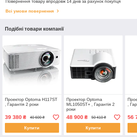
Повернення товару впродовж 14 днів за рахунок покупця
Всі умови повернення
Подібні товари компанії
Проектор Optoma H117ST
Проектор Optoma
Про
, Гарантія 2 роки
ML1050ST+ , Гарантія 2
, Га
роки
39 380
48 900
56 
₴
₴
40 600 ₴
50 410 ₴
Купити
Купити