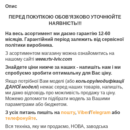
Опис
ПЕРЕД ПОКУПКОЮ ОБОВ'ЯЗКОВО УТОЧНЮЙТЕ
НАЯВНІСТЬ
!!!
На весь асортимент ми даємо гарантію 12-60
місяців. Гарантійний період залежить від сервісної
політики виробника.
З асортиментом магазину можна ознайомитись на
нашому сайті
www.rtv-lviv.com
Знайдете ціни нижче за наших - напишіть нам і ми
спробуємо зробити оптимальну для Вас ціну.
Якщо потрібної Вам моделі (або
кольору/модифікації
ДАНОЇ моделі
) немає серед наших товарів, напишіть,
ми дамо відповідь про можливість продажу та ціну.
Можемо допомогти підібрати модель за Вашими
параметрами або бюджетом.
З усіх питань пишіть на
пошту
,
Viber
/
Telegram
або
телефонуйте
.
Вся техніка, яку ми продаємо, НОВА, заводська