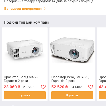
Повернення товару впродовж 14 днів за рахунок покупця
Всі умови повернення
Подібні товари компанії
Проектор BenQ MX560 ,
Проектор BenQ MH733 ,
Прое
Гарантія 2 роки
Гарантія 2 роки
Гара
23 060
52 520
42 
₴
₴
23 770 ₴
54 140 ₴
Купити
Купити