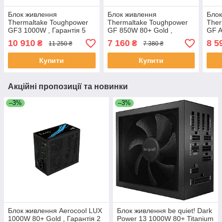
Блок живлення
Блок живлення
Блок
Thermaltake Toughpower
Thermaltake Toughpower
Ther
GF3 1000W , Гарантія 5
GF 850W 80+ Gold ,
GF A
років
Гарантія 5 років
Гара
10 910
7 160
8 5
₴
₴
11 250 ₴
7 380 ₴
Купити
Купити
Акційні пропозиції та новинки
–3%
–3%
Блок живлення Aerocool LUX
Блок живлення be quiet! Dark
1000W 80+ Gold , Гарантія 2
Power 13 1000W 80+ Titanium