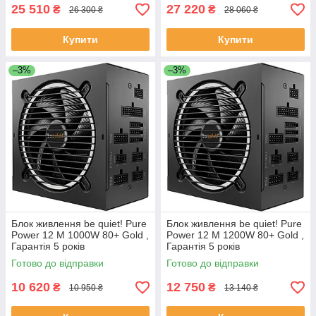
25 510
27 220
₴
₴
26 300 ₴
28 060 ₴
Купити
Купити
–3%
–3%
Блок живлення be quiet! Pure
Блок живлення be quiet! Pure
Power 12 M 1000W 80+ Gold ,
Power 12 M 1200W 80+ Gold ,
Гарантія 5 років
Гарантія 5 років
Готово до відправки
Готово до відправки
10 620
12 750
₴
₴
10 950 ₴
13 140 ₴