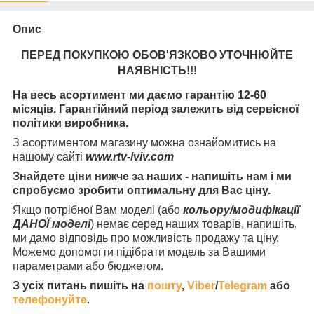
Опис
ПЕРЕД ПОКУПКОЮ ОБОВ'ЯЗКОВО УТОЧНЮЙТЕ
НАЯВНІСТЬ
!!!
На весь асортимент ми даємо гарантію 12-60
місяців. Гарантійний період залежить від сервісної
політики виробника.
З асортиментом магазину можна ознайомитись на
нашому сайті
www.rtv-lviv.com
Знайдете ціни нижче за наших - напишіть нам і ми
спробуємо зробити оптимальну для Вас ціну.
Якщо потрібної Вам моделі (або
кольору/модифікації
ДАНОЇ моделі
) немає серед наших товарів, напишіть,
ми дамо відповідь про можливість продажу та ціну.
Можемо допомогти підібрати модель за Вашими
параметрами або бюджетом.
З усіх питань пишіть на
пошту
,
Viber
/
Telegram
або
телефонуйте
.