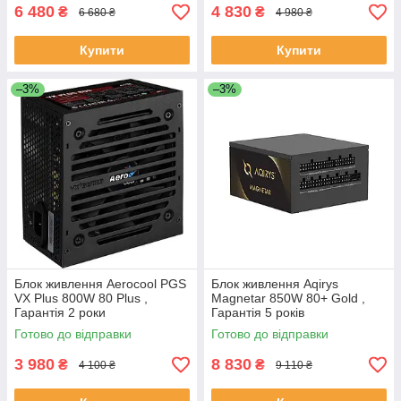
6 480
4 830
₴
₴
6 680 ₴
4 980 ₴
Купити
Купити
–3%
–3%
Блок живлення Aerocool PGS
Блок живлення Aqirys
VX Plus 800W 80 Plus ,
Magnetar 850W 80+ Gold ,
Гарантія 2 роки
Гарантія 5 років
Готово до відправки
Готово до відправки
3 980
8 830
₴
₴
4 100 ₴
9 110 ₴