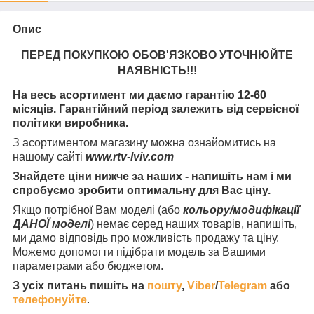
Опис
ПЕРЕД ПОКУПКОЮ ОБОВ'ЯЗКОВО УТОЧНЮЙТЕ
НАЯВНІСТЬ
!!!
На весь асортимент ми даємо гарантію 12-60
місяців. Гарантійний період залежить від сервісної
політики виробника.
З асортиментом магазину можна ознайомитись на
нашому сайті
www.rtv-lviv.com
Знайдете ціни нижче за наших - напишіть нам і ми
спробуємо зробити оптимальну для Вас ціну.
Якщо потрібної Вам моделі (або
кольору/модифікації
ДАНОЇ моделі
) немає серед наших товарів, напишіть,
ми дамо відповідь про можливість продажу та ціну.
Можемо допомогти підібрати модель за Вашими
параметрами або бюджетом.
З усіх питань пишіть на
пошту
,
Viber
/
Telegram
або
телефонуйте
.