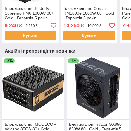
Блок живлення Endorfy
Блок живлення Corsair
Блок
Supremo FM6 1000W 80+
RM1000e 1000W 80+ Gold
Pure
Gold , Гарантія 5 років
, Гарантія 5 років
Gold
9 240
10 250
7 9
₴
₴
9 530 ₴
10 560 ₴
Купити
Купити
Акційні пропозиції та новинки
–3%
–3%
Блок живлення MODECOM
Блок живлення Acer GX850
Volcano 850W 80+ Gold ,
850W 80+ Gold , Гарантія 5