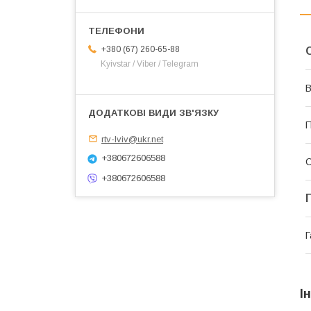
+380 (67) 260-65-88
Kyivstar / Viber / Telegram
В
П
rtv-lviv@ukr.net
+380672606588
+380672606588
Г
І