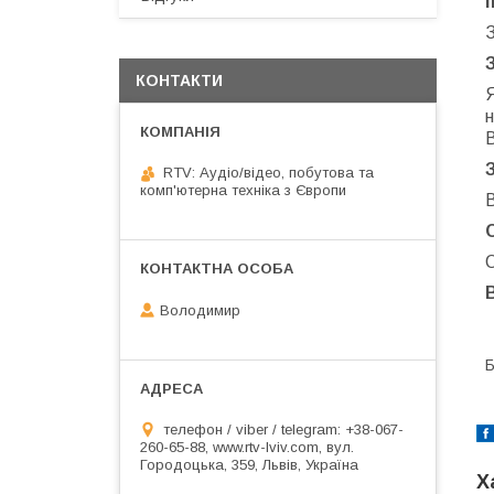
КОНТАКТИ
н
RTV: Аудіо/відео, побутова та
комп'ютерна техніка з Європи
В
О
Володимир
Б
телефон / viber / telegram: +38-067-
260-65-88, www.rtv-lviv.com, вул.
Городоцька, 359, Львів, Україна
Х