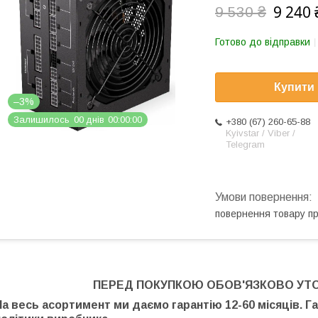
9 240 
9 530 ₴
Готово до відправки
Купити
–3%
Залишилось
0
0
днів
0
0
0
0
0
0
+380 (67) 260-65-88
Kyivstar / Viber /
Telegram
повернення товару п
ПЕРЕД ПОКУПКОЮ ОБОВ'ЯЗКОВО УТ
На весь асортимент ми даємо гарантію 12-60 місяців. Г