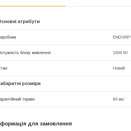
Основні атрибути
иробник
ENDORF
отужність блоку живлення
1000 Вт
Стан
Новий
Габаритні розміри
арантійний термін
60 міс
нформація для замовлення