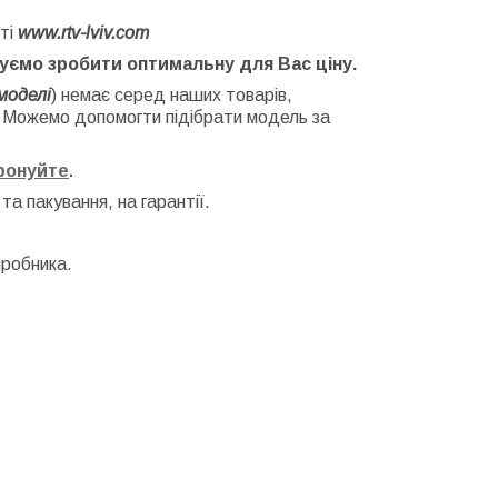
ті
www.rtv-lviv.com
буємо зробити оптимальну для Вас ціну.
моделі
) немає серед наших товарів,
. Можемо допомогти підібрати модель за
фонуйте
.
 та
пакування, на гарантії.
иробника.