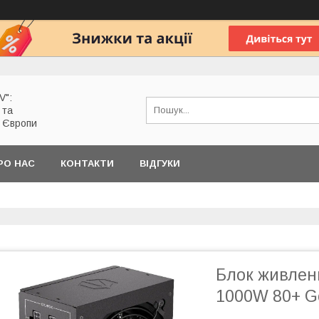
V":
 та
з Європи
РО НАС
КОНТАКТИ
ВІДГУКИ
Блок живлен
1000W 80+ Go