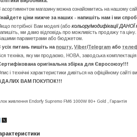
політики виробника.
З асортиментом магазину можна ознайомитись на нашому сай
Знайдете ціни нижче за наших - напишіть нам і ми спро
Якщо потрібної Вам моделі (або
кольору/модифікації ДАНОЇ 
апишіть, ми дамо відповідь про можливість продажу та ціну
Вашими параметрами або бюджетом.
З усіх питань пишіть на
пошту
,
Viber
/
Telegram
або
теле
ся техніка, яку ми продаємо, НОВА, заводська
комплектація
Сертифікована оригінальна збірка для Євросоюзу!!!
пис і технічні характеристики дивіться на офіційному сайті в
ВДАЛИХ ВАМ ПОКУПОК!!!
лок живлення Endorfy Supremo FM6 1000W 80+ Gold , Гарантія
арактеристики