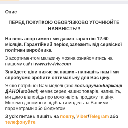
Опис
ПЕРЕД ПОКУПКОЮ ОБОВ'ЯЗКОВО УТОЧНЮЙТЕ
НАЯВНІСТЬ
!!!
На весь асортимент ми даємо гарантію 12-60
місяців. Гарантійний період залежить від сервісної
політики виробника.
З асортиментом магазину можна ознайомитись на
нашому сайті
www.rtv-lviv.com
Знайдете ціни нижче за наших - напишіть нам і ми
спробуємо зробити оптимальну для Вас ціну.
Якщо потрібної Вам моделі (або
кольору/модифікації
ДАНОЇ моделі
) немає серед наших товарів, напишіть,
ми дамо відповідь про можливість продажу та ціну.
Можемо допомогти підібрати модель за Вашими
параметрами або бюджетом.
З усіх питань пишіть на
пошту
,
Viber
/
Telegram
або
телефонуйте
.