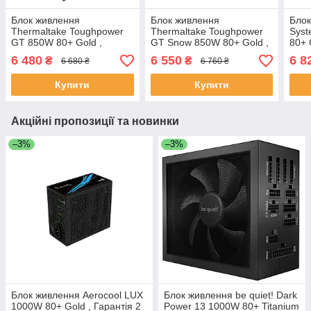
Блок живлення
Блок живлення
Блок
Thermaltake Toughpower
Thermaltake Toughpower
Syst
GT 850W 80+ Gold ,
GT Snow 850W 80+ Gold ,
80+ 
Гарантія 5 років
Гарантія 5 років
6 480
6 550
6 8
₴
₴
6 680 ₴
6 760 ₴
Купити
Купити
Акційні пропозиції та новинки
–3%
–3%
Блок живлення Aerocool LUX
Блок живлення be quiet! Dark
1000W 80+ Gold , Гарантія 2
Power 13 1000W 80+ Titanium