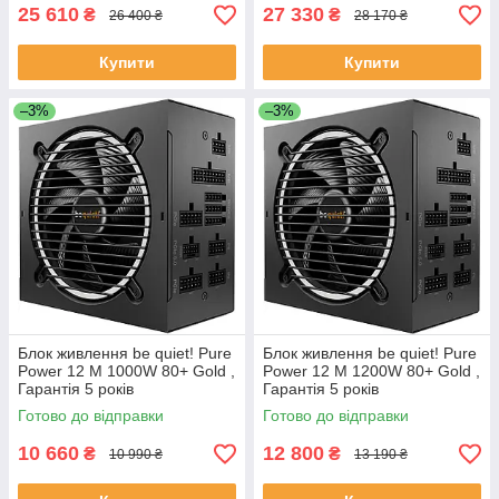
25 610
27 330
₴
₴
26 400 ₴
28 170 ₴
Купити
Купити
–3%
–3%
Блок живлення be quiet! Pure
Блок живлення be quiet! Pure
Power 12 M 1000W 80+ Gold ,
Power 12 M 1200W 80+ Gold ,
Гарантія 5 років
Гарантія 5 років
Готово до відправки
Готово до відправки
10 660
12 800
₴
₴
10 990 ₴
13 190 ₴