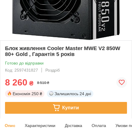
Блок живлення Cooler Master MWE V2 850W
80+ Gold , Гарантія 5 років
Готово до відправки
Код: 2597431827
Роздріб
8 260
₴
8 510 ₴
Економія
250 ₴
Залишилось
24 дні
Купити
Опис
Характеристики
Доставка
Оплата
Умови п