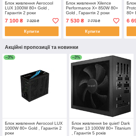
Блок живлення Aerocool
Блок живлення Xilence
Блок
LUX 1000W 80+ Gold ,
Performance X+ 850W 80+
Pro
Гарантія 2 роки
Gold , Гарантія 2 роки
80+ 
роки
7 100
7 530
6 6
₴
₴
7 320 ₴
7 770 ₴
Купити
Купити
Акційні пропозиції та новинки
–3%
–3%
Блок живлення Aerocool LUX
Блок живлення be quiet! Dark
1000W 80+ Gold , Гарантія 2
Power 13 1000W 80+ Titanium
роки
, Гарантія 5 років