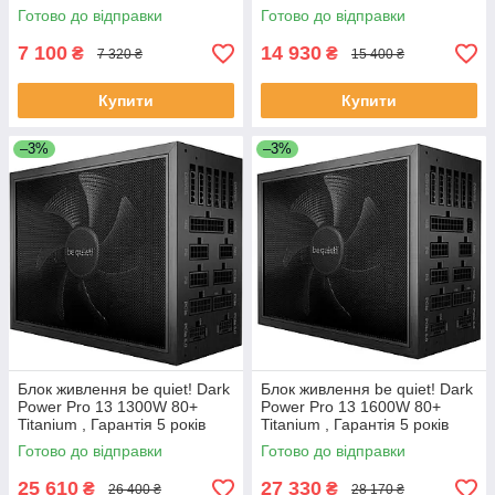
Готово до відправки
Готово до відправки
7 100
14 930
₴
₴
7 320 ₴
15 400 ₴
Купити
Купити
–3%
–3%
Блок живлення be quiet! Dark
Блок живлення be quiet! Dark
Power Pro 13 1300W 80+
Power Pro 13 1600W 80+
Titanium , Гарантія 5 років
Titanium , Гарантія 5 років
Готово до відправки
Готово до відправки
25 610
27 330
₴
₴
26 400 ₴
28 170 ₴