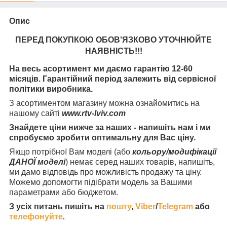
Опис
ПЕРЕД ПОКУПКОЮ ОБОВ'ЯЗКОВО УТОЧНЮЙТЕ
НАЯВНІСТЬ
!!!
На весь асортимент ми даємо гарантію 12-60
місяців. Гарантійний період залежить від сервісної
політики виробника.
З асортиментом магазину можна ознайомитись на
нашому сайті
www.rtv-lviv.com
Знайдете ціни нижче за наших - напишіть нам і ми
спробуємо зробити оптимальну для Вас ціну.
Якщо потрібної Вам моделі (або
кольору/модифікації
ДАНОЇ моделі
) немає серед наших товарів, напишіть,
ми дамо відповідь про можливість продажу та ціну.
Можемо допомогти підібрати модель за Вашими
параметрами або бюджетом.
З усіх питань пишіть на
пошту
,
Viber
/
Telegram
або
телефонуйте
.