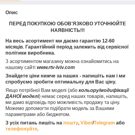
Опис
ПЕРЕД ПОКУПКОЮ ОБОВ'ЯЗКОВО УТОЧНЮЙТЕ
НАЯВНІСТЬ
!!!
На весь асортимент ми даємо гарантію 12-60
місяців. Гарантійний період залежить від сервісної
політики виробника.
З асортиментом магазину можна ознайомитись на
нашому сайті
www.rtv-lviv.com
Знайдете ціни нижче за наших - напишіть нам і ми
спробуємо зробити оптимальну для Вас ціну.
Якщо потрібної Вам моделі (або
кольору/модифікації
ДАНОЇ моделі
) немає серед наших товарів, напишіть,
ми дамо відповідь про можливість продажу та ціну.
Можемо допомогти підібрати модель за Вашими
параметрами або бюджетом.
З усіх питань пишіть на
пошту
,
Viber
/
Telegram
або
телефонуйте
.