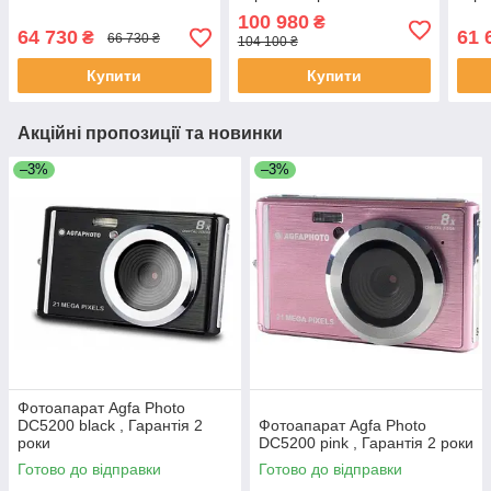
50-250mm f/4.5-6.3 VR ,
100 980
₴
Гарантія 2 роки
64 730
61 
₴
66 730 ₴
104 100 ₴
Купити
Купити
Акційні пропозиції та новинки
–3%
–3%
Фотоапарат Agfa Photo
DC5200 black , Гарантія 2
Фотоапарат Agfa Photo
роки
DC5200 pink , Гарантія 2 роки
Готово до відправки
Готово до відправки