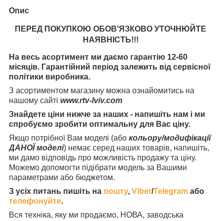
Опис
ПЕРЕД ПОКУПКОЮ ОБОВ'ЯЗКОВО УТОЧНЮЙТЕ
НАЯВНІСТЬ
!!!
На весь асортимент ми даємо гарантію 12-60
місяців. Гарантійний період залежить від сервісної
політики виробника.
З асортиментом магазину можна ознайомитись на
нашому сайті
www.rtv-lviv.com
Знайдете ціни нижче за наших - напишіть нам і ми
спробуємо зробити оптимальну для Вас ціну.
Якщо потрібної Вам моделі (або
кольору/модифікації
ДАНОЇ моделі
) немає серед наших товарів, напишіть,
ми дамо відповідь про можливість продажу та ціну.
Можемо допомогти підібрати модель за Вашими
параметрами або бюджетом.
З усіх питань пишіть на
пошту
,
Viber
/
Telegram
або
телефонуйте
.
Вся техніка, яку ми продаємо, НОВА, заводська