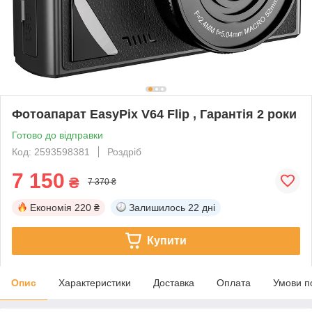
Фотоапарат EasyPix V64 Flip , Гарантія 2 роки
Готово до відправки
Код: 2593598381
Роздріб
7 150
₴
7 370 ₴
Економія
220 ₴
Залишилось
22 дні
Купити
Опис
Характеристики
Доставка
Оплата
Умови п