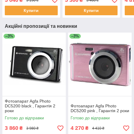
5 040
5 300
4 8
₴
₴
5 190 ₴
5 460 ₴
Купити
Купити
Акційні пропозиції та новинки
–3%
–3%
Фотоапарат Agfa Photo
DC5200 black , Гарантія 2
Фотоапарат Agfa Photo
роки
DC5200 pink , Гарантія 2 роки
Готово до відправки
Готово до відправки
3 860
4 270
₴
₴
3 980 ₴
4 410 ₴