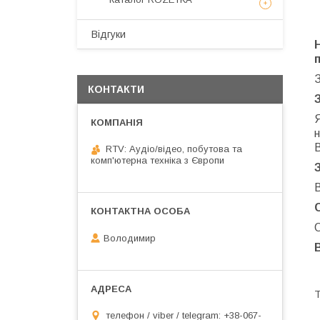
Відгуки
КОНТАКТИ
н
RTV: Аудіо/відео, побутова та
комп'ютерна техніка з Європи
В
О
Володимир
Т
телефон / viber / telegram: +38-067-