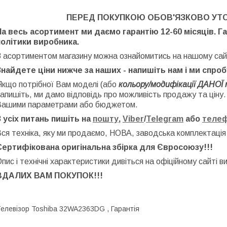
ПЕРЕД ПОКУПКОЮ ОБОВ'ЯЗКОВО УТ
На весь асортимент ми даємо гарантію 12-60 місяців. Г
політики виробника.
З асортиментом магазину можна ознайомитись на нашому сай
Знайдете ціни нижче за наших - напишіть нам і ми спро
Якщо потрібної Вам моделі (або
кольору/модифікації ДАНОЇ 
апишіть, ми дамо відповідь про можливість продажу та ціну
Вашими параметрами або бюджетом.
З усіх питань пишіть на
пошту
,
Viber
/
Telegram
або
теле
ся техніка, яку ми продаємо, НОВА, заводська
комплектація
Сертифікована оригінальна збірка для Євросоюзу!!!
пис і технічні характеристики дивіться на офіційному сайті в
ВДАЛИХ ВАМ ПОКУПОК!!!
елевізор Toshiba 32WA2363DG , Гарантія