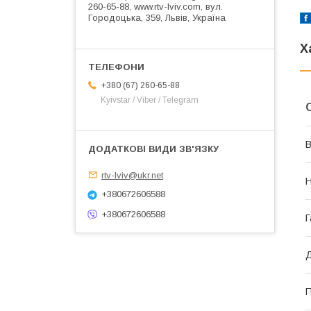
260-65-88, www.rtv-lviv.com, вул.
Городоцька, 359, Львів, Україна
Х
+380 (67) 260-65-88
Kyivstar / Viber / Telegram
В
rtv-lviv@ukr.net
+380672606588
+380672606588
Г
Д
П