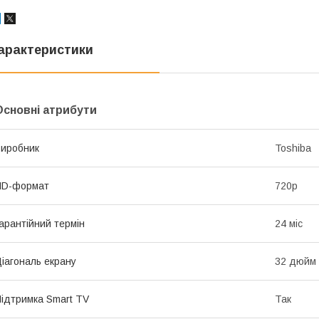
арактеристики
Основні атрибути
иробник
Toshiba
HD-формат
720р
арантійний термін
24 міс
іагональ екрану
32 дюйм
ідтримка Smart TV
Так