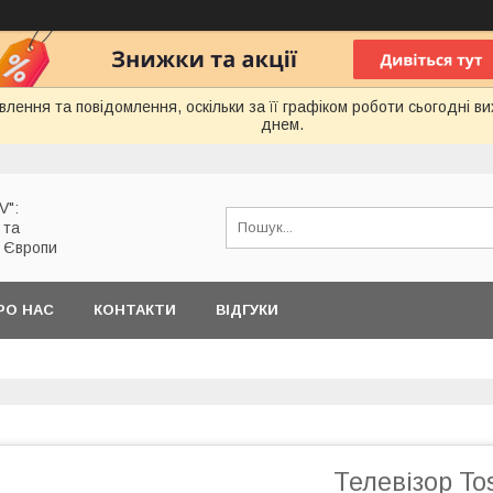
лення та повідомлення, оскільки за її графіком роботи сьогодні 
днем.
V":
 та
з Європи
РО НАС
КОНТАКТИ
ВІДГУКИ
Телевізор To