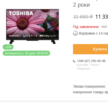
2 роки
11 33
11 680 ₴
Під замовлення
Код
Відправка з 14 се
–3%
Купити
Залишилось
0
0
днів
0
0
0
0
0
0
+380 (67) 260-65-88
Kyivstar / Viber /
Telegram
повернення товару п