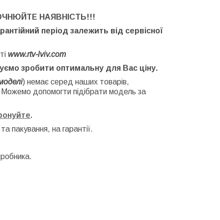
ОЧНЮЙТЕ НАЯВНІСТЬ
!!!
арантійний період залежить від сервісної
ті
www.rtv-lviv.com
буємо зробити оптимальну для Вас ціну.
моделі
) немає серед наших товарів,
. Можемо допомогти підібрати модель за
фонуйте
.
 та
пакування, на гарантії.
иробника.