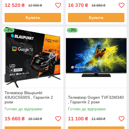
12 520
16 370
₴
₴
12 900 ₴
16 880 ₴
Купити
Купити
–3%
–3%
Телевізор Blaupunkt
43UGC5500S , Гарантія 2
Телевізор Gogen TVF32M340
роки
, Гарантія 2 роки
Готово до відправки
Готово до відправки
15 660
11 100
₴
₴
16 140 ₴
11 450 ₴