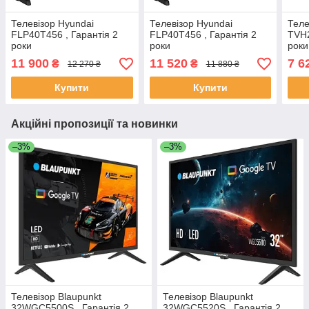
Телевізор Hyundai
Телевізор Hyundai
Теле
FLP40T456 , Гарантія 2
FLP40T456 , Гарантія 2
TVH2
роки
роки
роки
11 900
11 520
7 6
₴
₴
12 270 ₴
11 880 ₴
Купити
Купити
Акційні пропозиції та новинки
–3%
–3%
Телевізор Blaupunkt
Телевізор Blaupunkt
32WGC5500S , Гарантія 2
32WGC5520S , Гарантія 2