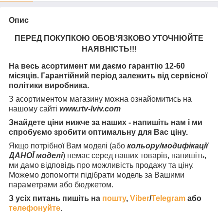
Опис
ПЕРЕД ПОКУПКОЮ ОБОВ'ЯЗКОВО УТОЧНЮЙТЕ
НАЯВНІСТЬ
!!!
На весь асортимент ми даємо гарантію 12-60
місяців. Гарантійний період залежить від сервісної
політики виробника.
З асортиментом магазину можна ознайомитись на
нашому сайті
www.rtv-lviv.com
Знайдете ціни нижче за наших - напишіть нам і ми
спробуємо зробити оптимальну для Вас ціну.
Якщо потрібної Вам моделі (або
кольору/модифікації
ДАНОЇ моделі
) немає серед наших товарів, напишіть,
ми дамо відповідь про можливість продажу та ціну.
Можемо допомогти підібрати модель за Вашими
параметрами або бюджетом.
З усіх питань пишіть на
пошту
,
Viber
/
Telegram
або
телефонуйте
.