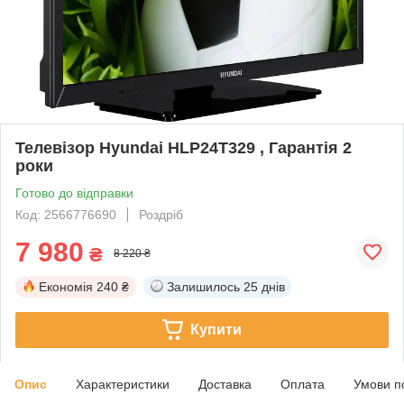
Телевізор Hyundai HLP24T329 , Гарантія 2
роки
Готово до відправки
Код: 2566776690
Роздріб
7 980
₴
8 220 ₴
Економія
240 ₴
Залишилось
25 днів
Купити
Опис
Характеристики
Доставка
Оплата
Умови п