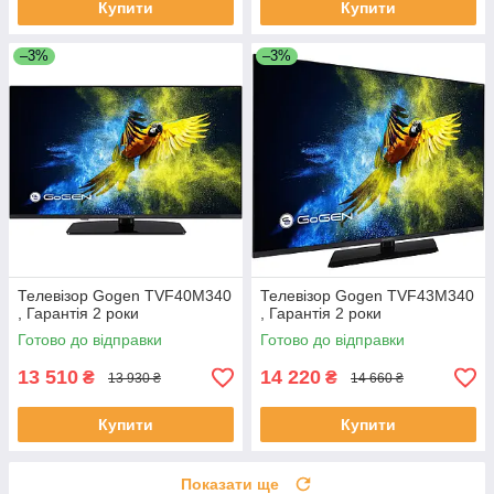
Купити
Купити
–3%
–3%
Телевізор Gogen TVF40M340
Телевізор Gogen TVF43M340
, Гарантія 2 роки
, Гарантія 2 роки
Готово до відправки
Готово до відправки
13 510
14 220
₴
₴
13 930 ₴
14 660 ₴
Купити
Купити
Показати ще