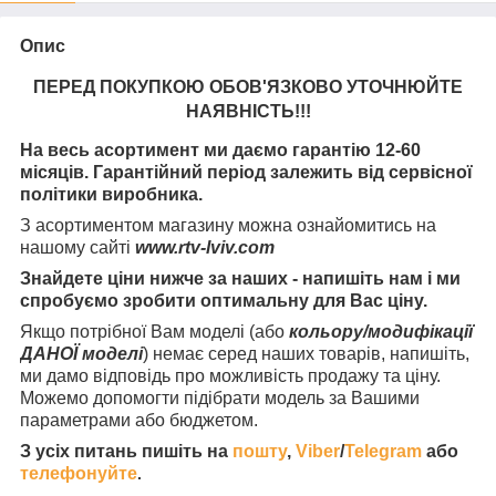
Опис
ПЕРЕД ПОКУПКОЮ ОБОВ'ЯЗКОВО УТОЧНЮЙТЕ
НАЯВНІСТЬ
!!!
На весь асортимент ми даємо гарантію 12-60
місяців. Гарантійний період залежить від сервісної
політики виробника.
З асортиментом магазину можна ознайомитись на
нашому сайті
www.rtv-lviv.com
Знайдете ціни нижче за наших - напишіть нам і ми
спробуємо зробити оптимальну для Вас ціну.
Якщо потрібної Вам моделі (або
кольору/модифікації
ДАНОЇ моделі
) немає серед наших товарів, напишіть,
ми дамо відповідь про можливість продажу та ціну.
Можемо допомогти підібрати модель за Вашими
параметрами або бюджетом.
З усіх питань пишіть на
пошту
,
Viber
/
Telegram
або
телефонуйте
.