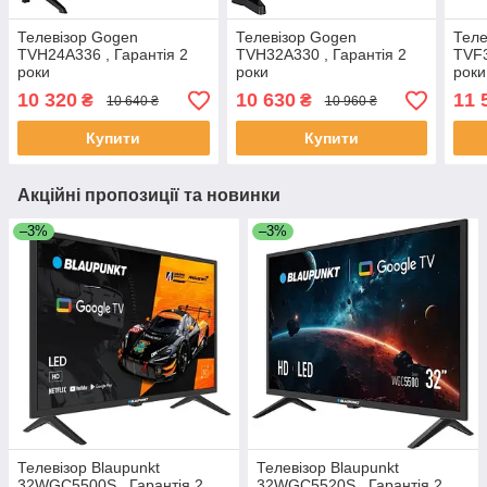
Телевізор Gogen
Телевізор Gogen
Теле
TVH24A336 , Гарантія 2
TVH32A330 , Гарантія 2
TVF3
роки
роки
роки
10 320
10 630
11 
₴
₴
10 640 ₴
10 960 ₴
Купити
Купити
Акційні пропозиції та новинки
–3%
–3%
Телевізор Blaupunkt
Телевізор Blaupunkt
32WGC5500S , Гарантія 2
32WGC5520S , Гарантія 2