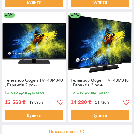
Купити
Купити
–3%
–3%
Телевізор Gogen TVF40M340
Телевізор Gogen TVF43M340
, Гарантія 2 роки
, Гарантія 2 роки
Готово до відправки
Готово до відправки
13 560
14 280
₴
₴
13 980 ₴
14 720 ₴
Купити
Купити
Показати ще