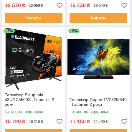
12 570
16 430
₴
₴
12 950 ₴
16 940 ₴
Купити
Купити
–3%
–3%
Телевізор Blaupunkt
43UGC5500S , Гарантія 2
Телевізор Gogen TVF32M340
роки
, Гарантія 2 роки
Готово до відправки
Готово до відправки
15 720
11 150
₴
₴
16 210 ₴
11 490 ₴