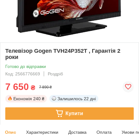
Телевізор Gogen TVH24P352T , Гарантія 2
роки
Готово до відправки
Код: 2566776669
Роздріб
7 650
₴
7 890 ₴
Економія
240 ₴
Залишилось
22 дні
Купити
Опис
Характеристики
Доставка
Оплата
Умови п