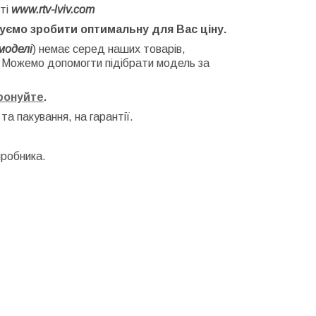
ті
www.rtv-lviv.com
буємо зробити оптимальну для Вас ціну.
моделі
) немає серед наших товарів,
. Можемо допомогти підібрати модель за
фонуйте
.
 та
пакування, на гарантії.
иробника.