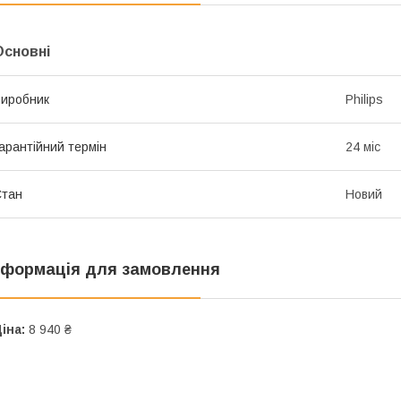
Основні
иробник
Philips
арантійний термін
24 міс
Стан
Новий
нформація для замовлення
іна:
8 940 ₴