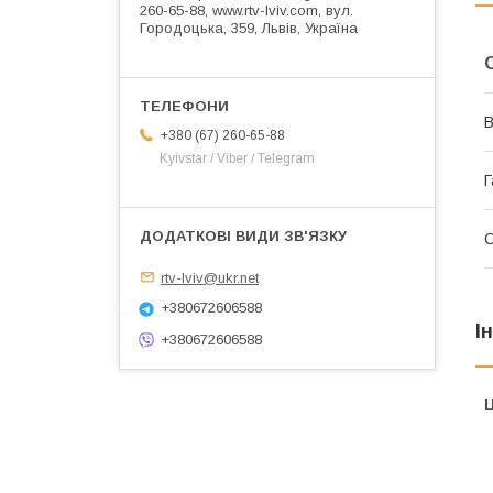
260-65-88, www.rtv-lviv.com, вул.
Городоцька, 359, Львів, Україна
В
+380 (67) 260-65-88
Kyivstar / Viber / Telegram
Г
rtv-lviv@ukr.net
+380672606588
І
+380672606588
Ц