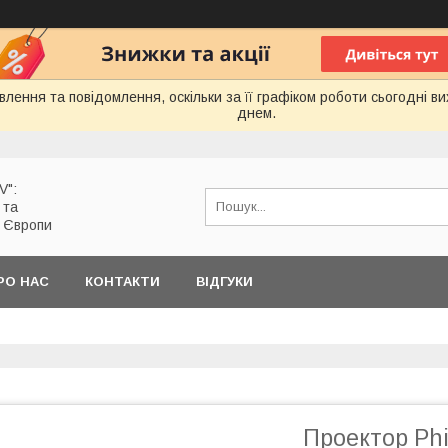
лення та повідомлення, оскільки за її графіком роботи сьогодні 
днем.
V":
 та
з Європи
РО НАС
КОНТАКТИ
ВІДГУКИ
Проектор Phil