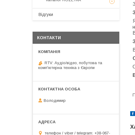
Відгуки
н
КОНТАКТИ
В
RTV: Аудіо/відео, побутова та
О
комп'ютерна техніка з Європи
П
Володимир
Х
телефон / viber / telegram: +38-067-