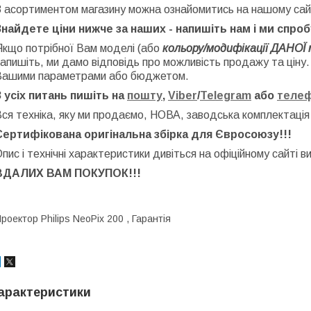
З асортиментом магазину можна ознайомитись на нашому сай
Знайдете ціни нижче за наших - напишіть нам і ми спро
Якщо потрібної Вам моделі (або
кольору/модифікації ДАНОЇ 
апишіть, ми дамо відповідь про можливість продажу та ціну
Вашими параметрами або бюджетом.
З усіх питань пишіть на
пошту
,
Viber
/
Telegram
або
теле
ся техніка, яку ми продаємо, НОВА, заводська
комплектація
Сертифікована оригінальна збірка для Євросоюзу!!!
пис і технічні характеристики дивіться на офіційному сайті в
ВДАЛИХ ВАМ ПОКУПОК!!!
роектор Philips NeoPix 200 , Гарантія
арактеристики