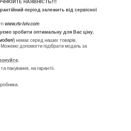
ОЧНЮЙТЕ НАЯВНІСТЬ
!!!
арантійний період залежить від сервісної
ті
www.rtv-lviv.com
буємо зробити оптимальну для Вас ціну.
моделі
) немає серед наших товарів,
. Можемо допомогти підібрати модель за
фонуйте
.
 та
пакування, на гарантії.
иробника.