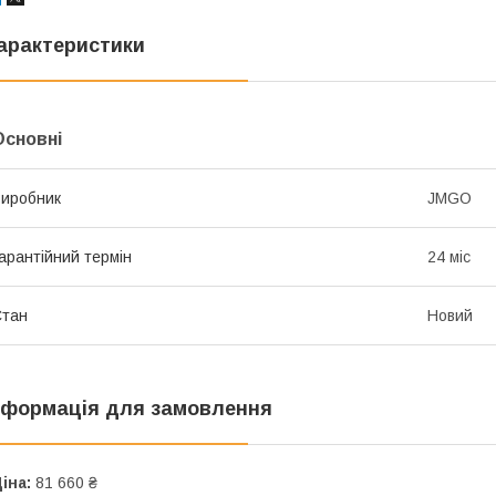
арактеристики
Основні
иробник
JMGO
арантійний термін
24 міс
Стан
Новий
нформація для замовлення
іна:
81 660 ₴