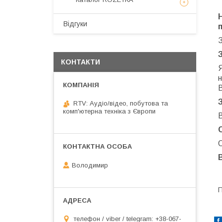
Відгуки
КОНТАКТИ
н
RTV: Аудіо/відео, побутова та
комп'ютерна техніка з Європи
В
О
Володимир
П
телефон / viber / telegram: +38-067-