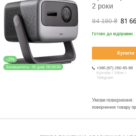
2 роки
81 6
84 180 ₴
Готово до відправки
Купити
–3%
Залишилось
0
0
днів
0
0
0
0
0
0
+380 (67) 260-65-88
Kyivstar / Viber /
Telegram
повернення товару п