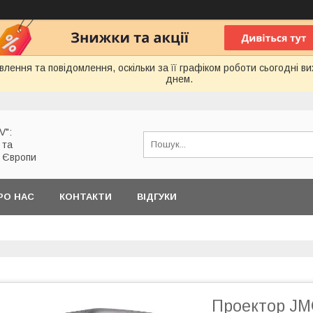
лення та повідомлення, оскільки за її графіком роботи сьогодні 
днем.
V":
 та
з Європи
РО НАС
КОНТАКТИ
ВІДГУКИ
Проектор JMG