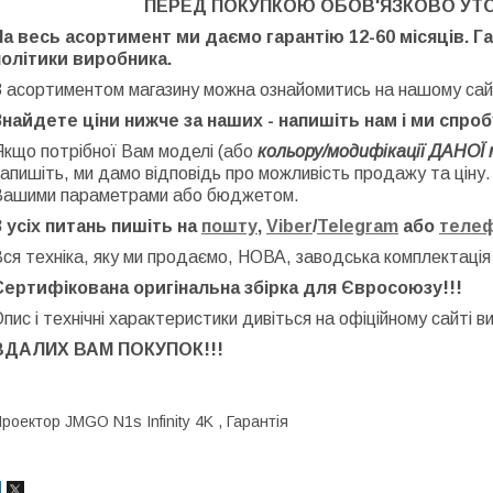
ПЕРЕД ПОКУПКОЮ ОБОВ'ЯЗКОВО УТ
На весь асортимент ми даємо гарантію 12-60 місяців. Г
політики виробника.
З асортиментом магазину можна ознайомитись на нашому сай
Знайдете ціни нижче за наших - напишіть нам і ми спро
Якщо потрібної Вам моделі (або
кольору/модифікації ДАНОЇ 
апишіть, ми дамо відповідь про можливість продажу та ціну
Вашими параметрами або бюджетом.
З усіх питань пишіть на
пошту
,
Viber
/
Telegram
або
теле
ся техніка, яку ми продаємо, НОВА, заводська
комплектація
Сертифікована оригінальна збірка для Євросоюзу!!!
пис і технічні характеристики дивіться на офіційному сайті в
ВДАЛИХ ВАМ ПОКУПОК!!!
роектор JMGO N1s Infinity 4K , Гарантія