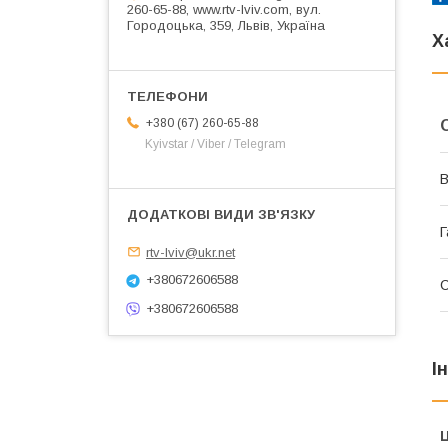
260-65-88, www.rtv-lviv.com, вул.
Городоцька, 359, Львів, Україна
Х
+380 (67) 260-65-88
Kyivstar / Viber / Telegram
В
Г
rtv-lviv@ukr.net
+380672606588
+380672606588
І
Ц