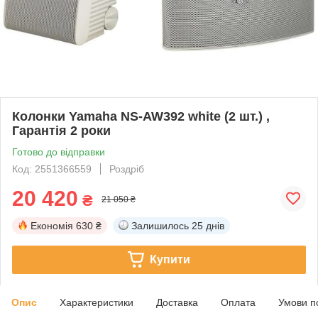
Колонки Yamaha NS-AW392 white (2 шт.) ,
Гарантія 2 роки
Готово до відправки
Код: 2551366559
Роздріб
20 420
₴
21 050 ₴
Економія
630 ₴
Залишилось
25 днів
Купити
Опис
Характеристики
Доставка
Оплата
Умови п