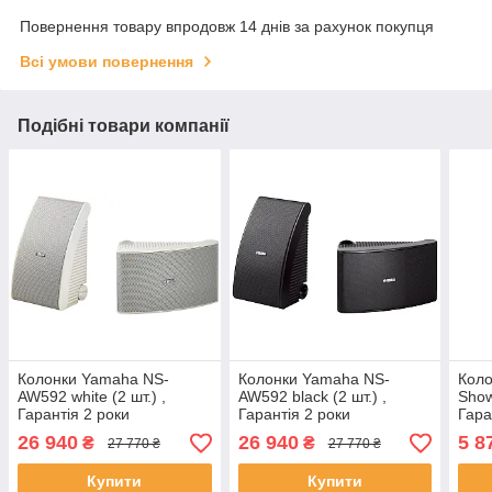
Повернення товару впродовж 14 днів за рахунок покупця
Всі умови повернення
Подібні товари компанії
Колонки Yamaha NS-
Колонки Yamaha NS-
Коло
AW592 white (2 шт.) ,
AW592 black (2 шт.) ,
Show
Гарантія 2 роки
Гарантія 2 роки
Гара
26 940
26 940
5 8
₴
₴
27 770 ₴
27 770 ₴
Купити
Купити