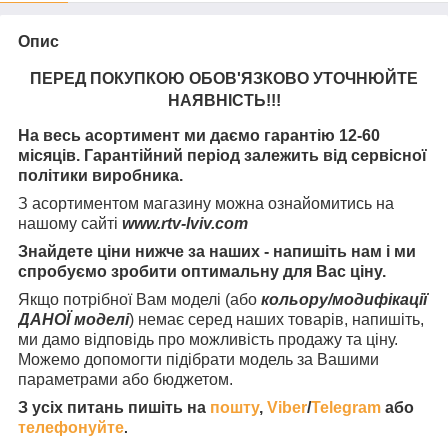
Опис
ПЕРЕД ПОКУПКОЮ ОБОВ'ЯЗКОВО УТОЧНЮЙТЕ
НАЯВНІСТЬ
!!!
На весь асортимент ми даємо гарантію 12-60
місяців. Гарантійний період залежить від сервісної
політики виробника.
З асортиментом магазину можна ознайомитись на
нашому сайті
www.rtv-lviv.com
Знайдете ціни нижче за наших - напишіть нам і ми
спробуємо зробити оптимальну для Вас ціну.
Якщо потрібної Вам моделі (або
кольору/модифікації
ДАНОЇ моделі
) немає серед наших товарів, напишіть,
ми дамо відповідь про можливість продажу та ціну.
Можемо допомогти підібрати модель за Вашими
параметрами або бюджетом.
З усіх питань пишіть на
пошту
,
Viber
/
Telegram
або
телефонуйте
.