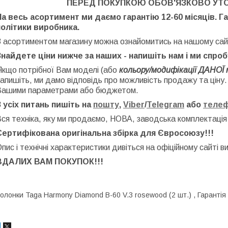
ПЕРЕД ПОКУПКОЮ ОБОВ'ЯЗКОВО УТ
На весь асортимент ми даємо гарантію 12-60 місяців. Г
політики виробника.
З асортиментом магазину можна ознайомитись на нашому сай
Знайдете ціни нижче за наших - напишіть нам і ми спро
Якщо потрібної Вам моделі (або
кольору/модифікації ДАНОЇ 
апишіть, ми дамо відповідь про можливість продажу та ціну
Вашими параметрами або бюджетом.
З усіх питань пишіть на
пошту
,
Viber
/
Telegram
або
теле
ся техніка, яку ми продаємо, НОВА, заводська
комплектація
Сертифікована оригінальна збірка для Євросоюзу!!!
пис і технічні характеристики дивіться на офіційному сайті в
ВДАЛИХ ВАМ ПОКУПОК!!!
олонки Taga Harmony Diamond B-60 V.3 rosewood (2 шт.) , Гарантія