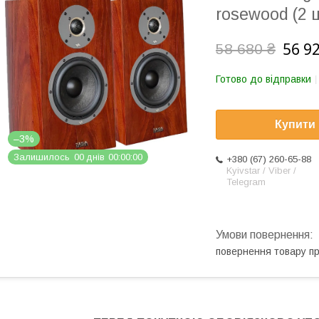
rosewood (2 ш
56 9
58 680 ₴
Готово до відправки
Купити
–3%
Залишилось
0
0
днів
0
0
0
0
0
0
+380 (67) 260-65-88
Kyivstar / Viber /
Telegram
повернення товару п