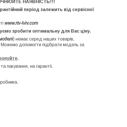
ОЧНЮЙТЕ НАЯВНІСТЬ
!!!
арантійний період залежить від сервісної
ті
www.rtv-lviv.com
буємо зробити оптимальну для Вас ціну.
моделі
) немає серед наших товарів,
. Можемо допомогти підібрати модель за
фонуйте
.
 та
пакування, на гарантії.
иробника.