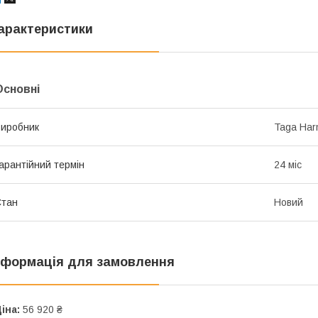
арактеристики
Основні
иробник
Taga Har
арантійний термін
24 міс
Стан
Новий
нформація для замовлення
іна:
56 920 ₴