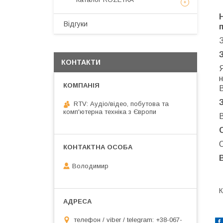
Відгуки
КОНТАКТИ
н
RTV: Аудіо/відео, побутова та
комп'ютерна техніка з Європи
В
О
Володимир
К
телефон / viber / telegram: +38-067-