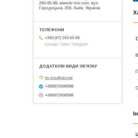
260-65-88, www.rtv-lviv.com, вул.
Городоцька, 359, Львів, Україна
Х
+380 (67) 260-65-88
Kyivstar / Viber / Telegram
В
Г
rtv-lviv@ukr.net
+380672606588
+380672606588
І
Ц