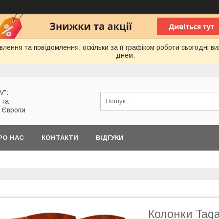
лення та повідомлення, оскільки за її графіком роботи сьогодні 
днем.
V":
 та
з Європи
РО НАС
КОНТАКТИ
ВІДГУКИ
Колонки Taga