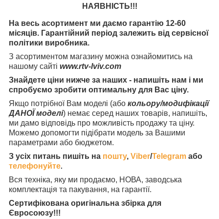
НАЯВНІСТЬ
!!!
На весь асортимент ми даємо гарантію 12-60
місяців. Гарантійний період залежить від сервісної
політики виробника.
З асортиментом магазину можна ознайомитись на
нашому сайті
www.rtv-lviv.com
Знайдете ціни нижче за наших - напишіть нам і ми
спробуємо зробити оптимальну для Вас ціну.
Якщо потрібної Вам моделі (або
кольору/модифікації
ДАНОЇ моделі
) немає серед наших товарів, напишіть,
ми дамо відповідь про можливість продажу та ціну.
Можемо допомогти підібрати модель за Вашими
параметрами або бюджетом.
З усіх питань пишіть на
пошту
,
Viber
/
Telegram
або
телефонуйте
.
Вся техніка, яку ми продаємо, НОВА, заводська
комплектація та
пакування, на гарантії.
Сертифікована оригінальна збірка для
Євросоюзу!!!