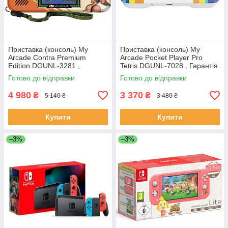
Приставка (консоль) My
Приставка (консоль) My
Arcade Contra Premium
Arcade Pocket Player Pro
Edition DGUNL-3281 ,
Tetris DGUNL-7028 , Гарантія
Гарантія 2 роки
2 роки
Готово до відправки
Готово до відправки
4 980
3 370
₴
₴
5 140 ₴
3 480 ₴
Купити
Купити
–3%
–3%