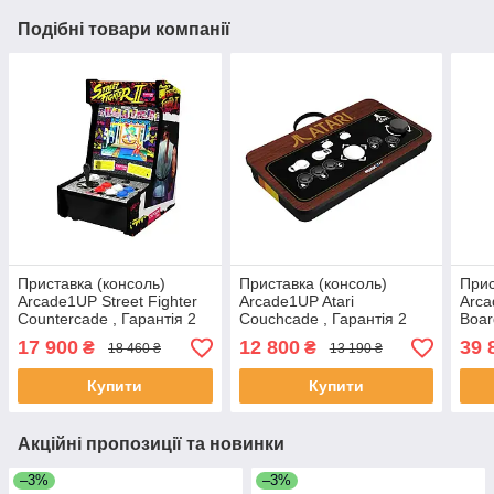
Подібні товари компанії
Приставка (консоль)
Приставка (консоль)
Прис
Arcade1UP Street Fighter
Arcade1UP Atari
Arca
Countercade , Гарантія 2
Couchcade , Гарантія 2
Boar
роки
роки
17 900
12 800
39 
₴
₴
18 460 ₴
13 190 ₴
Купити
Купити
Акційні пропозиції та новинки
–3%
–3%