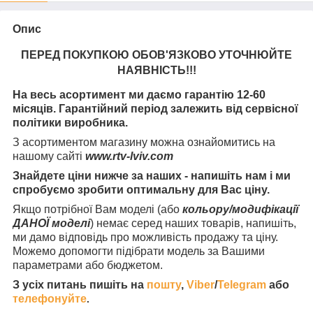
Опис
ПЕРЕД ПОКУПКОЮ ОБОВ'ЯЗКОВО УТОЧНЮЙТЕ
НАЯВНІСТЬ
!!!
На весь асортимент ми даємо гарантію 12-60
місяців. Гарантійний період залежить від сервісної
політики виробника.
З асортиментом магазину можна ознайомитись на
нашому сайті
www.rtv-lviv.com
Знайдете ціни нижче за наших - напишіть нам і ми
спробуємо зробити оптимальну для Вас ціну.
Якщо потрібної Вам моделі (або
кольору/модифікації
ДАНОЇ моделі
) немає серед наших товарів, напишіть,
ми дамо відповідь про можливість продажу та ціну.
Можемо допомогти підібрати модель за Вашими
параметрами або бюджетом.
З усіх питань пишіть на
пошту
,
Viber
/
Telegram
або
телефонуйте
.