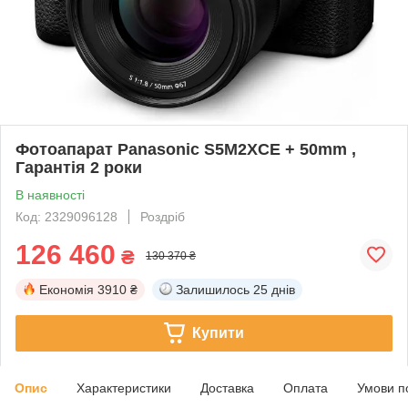
Фотоапарат Panasonic S5M2XCE + 50mm ,
Гарантія 2 роки
В наявності
Код: 2329096128
Роздріб
126 460
₴
130 370 ₴
Економія
3910 ₴
Залишилось
25 днів
Купити
Опис
Характеристики
Доставка
Оплата
Умови п