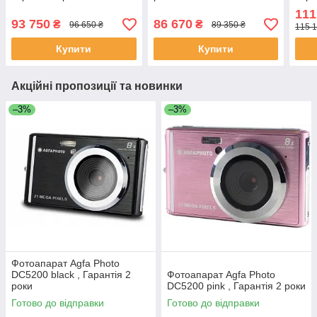
111
93 750
86 670
₴
₴
96 650 ₴
89 350 ₴
115 1
Купити
Купити
Акційні пропозиції та новинки
–3%
–3%
Фотоапарат Agfa Photo
DC5200 black , Гарантія 2
Фотоапарат Agfa Photo
роки
DC5200 pink , Гарантія 2 роки
Готово до відправки
Готово до відправки