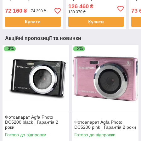
126 460
₴
72 160
73 
₴
74 390 ₴
130 370 ₴
Купити
Купити
Акційні пропозиції та новинки
–3%
–3%
Фотоапарат Agfa Photo
DC5200 black , Гарантія 2
Фотоапарат Agfa Photo
роки
DC5200 pink , Гарантія 2 роки
Готово до відправки
Готово до відправки