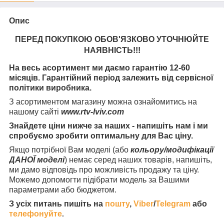
Опис
ПЕРЕД ПОКУПКОЮ ОБОВ'ЯЗКОВО УТОЧНЮЙТЕ
НАЯВНІСТЬ
!!!
На весь асортимент ми даємо гарантію 12-60
місяців. Гарантійний період залежить від сервісної
політики виробника.
З асортиментом магазину можна ознайомитись на
нашому сайті
www.rtv-lviv.com
Знайдете ціни нижче за наших - напишіть нам і ми
спробуємо зробити оптимальну для Вас ціну.
Якщо потрібної Вам моделі (або
кольору/модифікації
ДАНОЇ моделі
) немає серед наших товарів, напишіть,
ми дамо відповідь про можливість продажу та ціну.
Можемо допомогти підібрати модель за Вашими
параметрами або бюджетом.
З усіх питань пишіть на
пошту
,
Viber
/
Telegram
або
телефонуйте
.