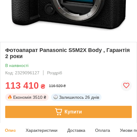
Фотоапарат Panasonic S5M2X Body , Гарантія
2 роки
В наявності
Код: 2329096127
Роздріб
113 410
₴
116 920 ₴
Економія
3510 ₴
Залишилось
26 днів
Купити
Опис
Характеристики
Доставка
Оплата
Умови п