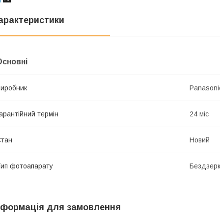
арактеристики
Основні
иробник
Panasoni
арантійний термін
24 міс
Стан
Новий
ип фотоапарату
Бездзер
нформація для замовлення