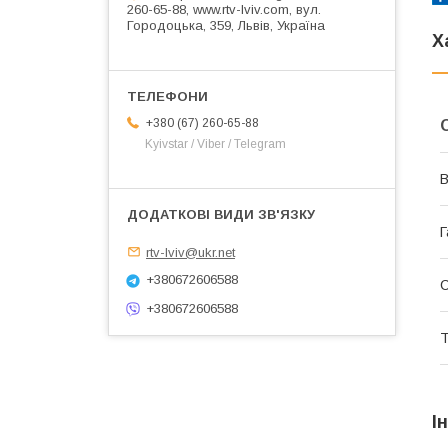
260-65-88, www.rtv-lviv.com, вул.
Городоцька, 359, Львів, Україна
Х
+380 (67) 260-65-88
Kyivstar / Viber / Telegram
В
Г
rtv-lviv@ukr.net
+380672606588
+380672606588
Т
І