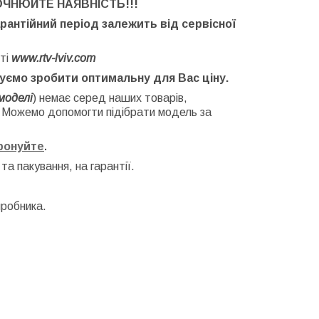
ОЧНЮЙТЕ НАЯВНІСТЬ
!!!
арантійний період залежить від сервісної
ті
www.rtv-lviv.com
буємо зробити оптимальну для Вас ціну.
моделі
) немає серед наших товарів,
. Можемо допомогти підібрати модель за
фонуйте
.
 та
пакування, на гарантії.
иробника.