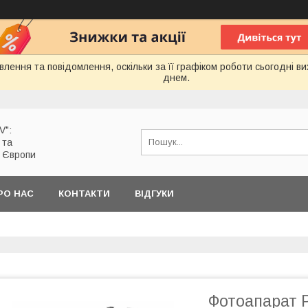
лення та повідомлення, оскільки за її графіком роботи сьогодні 
днем.
V":
 та
з Європи
РО НАС
КОНТАКТИ
ВІДГУКИ
Фотоапарат P