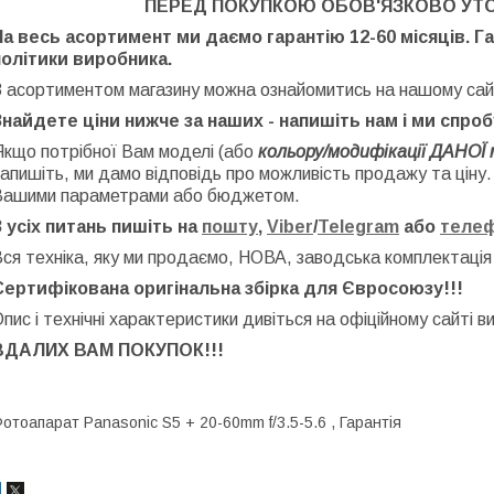
ПЕРЕД ПОКУПКОЮ ОБОВ'ЯЗКОВО УТ
На весь асортимент ми даємо гарантію 12-60 місяців. Г
політики виробника.
З асортиментом магазину можна ознайомитись на нашому сай
Знайдете ціни нижче за наших - напишіть нам і ми спро
Якщо потрібної Вам моделі (або
кольору/модифікації ДАНОЇ 
апишіть, ми дамо відповідь про можливість продажу та ціну
Вашими параметрами або бюджетом.
З усіх питань пишіть на
пошту
,
Viber
/
Telegram
або
теле
ся техніка, яку ми продаємо, НОВА, заводська
комплектація
Сертифікована оригінальна збірка для Євросоюзу!!!
пис і технічні характеристики дивіться на офіційному сайті в
ВДАЛИХ ВАМ ПОКУПОК!!!
отоапарат Panasonic S5 + 20-60mm f/3.5-5.6 , Гарантія