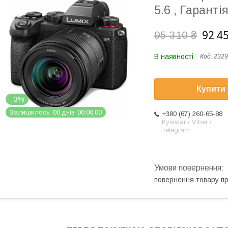
5.6 , Гаранті
92 4
95 310 ₴
В наявності
Код:
2329
Купити
–3%
Залишилось
0
0
днів
0
0
0
0
0
0
+380 (67) 260-65-88
Kyivstar / Viber /
Telegram
повернення товару п