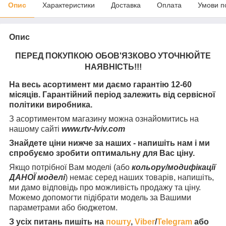
Опис
Характеристики
Доставка
Оплата
Умови п
Опис
ПЕРЕД ПОКУПКОЮ ОБОВ'ЯЗКОВО УТОЧНЮЙТЕ
НАЯВНІСТЬ
!!!
На весь асортимент ми даємо гарантію 12-60
місяців. Гарантійний період залежить від сервісної
політики виробника.
З асортиментом магазину можна ознайомитись на
нашому сайті
www.rtv-lviv.com
Знайдете ціни нижче за наших - напишіть нам і ми
спробуємо зробити оптимальну для Вас ціну.
Якщо потрібної Вам моделі (або
кольору/модифікації
ДАНОЇ моделі
) немає серед наших товарів, напишіть,
ми дамо відповідь про можливість продажу та ціну.
Можемо допомогти підібрати модель за Вашими
параметрами або бюджетом.
З усіх питань пишіть на
пошту
,
Viber
/
Telegram
або