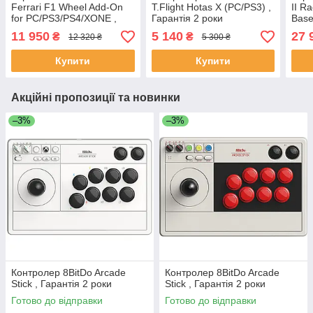
Ferrari F1 Wheel Add-On
T.Flight Hotas X (PC/PS3) ,
II R
for PC/PS3/PS4/XONE ,
Гарантія 2 роки
Base
Гарантія 2 роки
11 950
5 140
27 
₴
₴
12 320 ₴
5 300 ₴
Купити
Купити
Акційні пропозиції та новинки
–3%
–3%
Контролер 8BitDo Arcade
Контролер 8BitDo Arcade
Stick , Гарантія 2 роки
Stick , Гарантія 2 роки
Готово до відправки
Готово до відправки