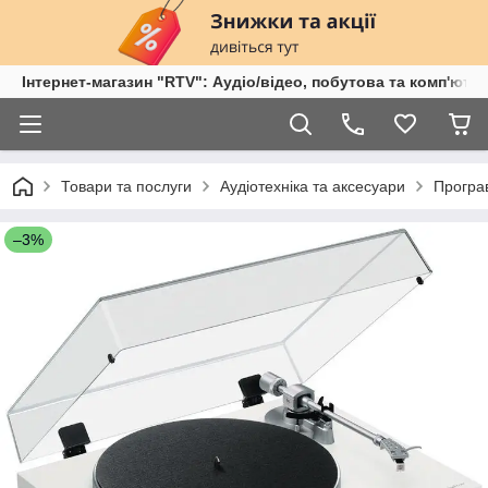
Інтернет-магазин "RTV": Аудіо/відео, побутова та комп'ютер
Товари та послуги
Аудіотехніка та аксесуари
Програв
–3%