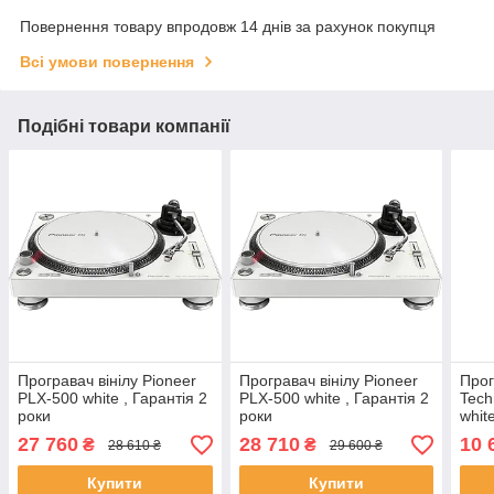
Повернення товару впродовж 14 днів за рахунок покупця
Всі умови повернення
Подібні товари компанії
Програвач вінілу Pioneer
Програвач вінілу Pioneer
Прог
PLX-500 white , Гарантія 2
PLX-500 white , Гарантія 2
Tech
роки
роки
whit
27 760
28 710
10 
₴
₴
28 610 ₴
29 600 ₴
Купити
Купити