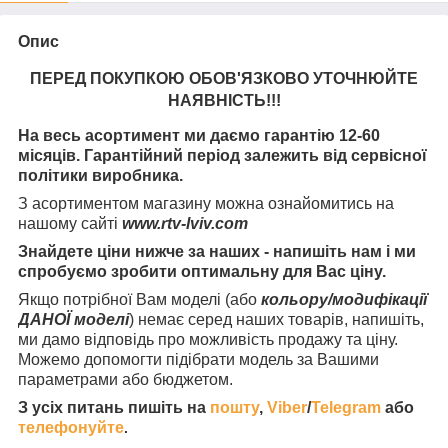
Опис
ПЕРЕД ПОКУПКОЮ ОБОВ'ЯЗКОВО УТОЧНЮЙТЕ
НАЯВНІСТЬ
!!!
На весь асортимент ми даємо гарантію 12-60
місяців. Гарантійний період залежить від сервісної
політики виробника.
З асортиментом магазину можна ознайомитись на
нашому сайті
www.rtv-lviv.com
Знайдете ціни нижче за наших - напишіть нам і ми
спробуємо зробити оптимальну для Вас ціну.
Якщо потрібної Вам моделі (або
кольору/модифікації
ДАНОЇ моделі
) немає серед наших товарів, напишіть,
ми дамо відповідь про можливість продажу та ціну.
Можемо допомогти підібрати модель за Вашими
параметрами або бюджетом.
З усіх питань пишіть на
пошту
,
Viber
/
Telegram
або
телефонуйте
.