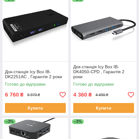
Док-станція Icy Box IB-
Док-станція Icy Box IB-
DK4050-CPD , Гарантія 2
DK2251AC , Гарантія 2 роки
роки
Готово до відправки
Готово до відправки
6 760
4 360
₴
₴
6 970 ₴
4 490 ₴
Купити
Купити
–3%
–3%