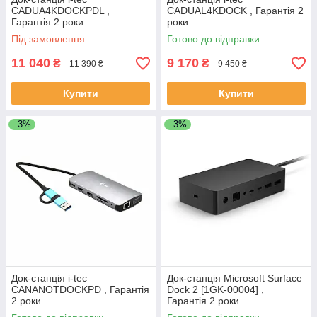
CADUA4KDOCKPDL ,
CADUAL4KDOCK , Гарантія 2
Гарантія 2 роки
роки
Під замовлення
Готово до відправки
11 040
9 170
₴
₴
11 390 ₴
9 450 ₴
Купити
Купити
–3%
–3%
Док-станція i-tec
Док-станція Microsoft Surface
CANANOTDOCKPD , Гарантія
Dock 2 [1GK-00004] ,
2 роки
Гарантія 2 роки