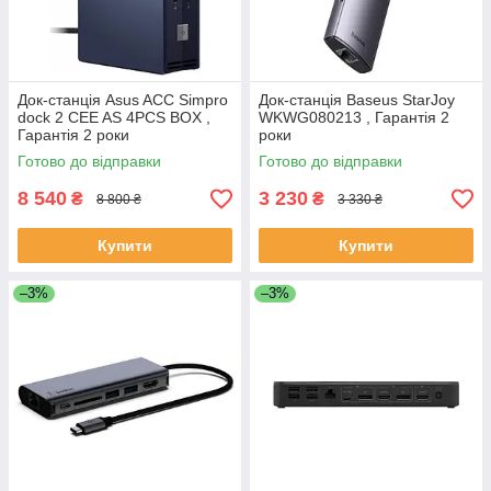
Док-станція Asus ACC Simpro
Док-станція Baseus StarJoy
dock 2 CEE AS 4PCS BOX ,
WKWG080213 , Гарантія 2
Гарантія 2 роки
роки
Готово до відправки
Готово до відправки
8 540
3 230
₴
₴
8 800 ₴
3 330 ₴
Купити
Купити
–3%
–3%