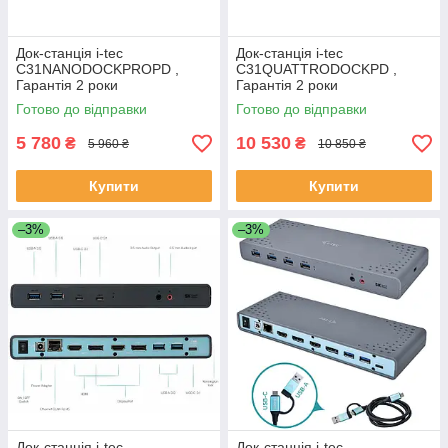
Док-станція i-tec
Док-станція i-tec
C31NANODOCKPROPD ,
C31QUATTRODOCKPD ,
Гарантія 2 роки
Гарантія 2 роки
Готово до відправки
Готово до відправки
5 780
10 530
₴
₴
5 960 ₴
10 850 ₴
Купити
Купити
–3%
–3%
Док-станція i-tec
Док-станція i-tec