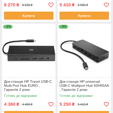
8 270
5 410
₴
₴
8 530 ₴
5 580 ₴
Купити
Купити
–3%
–3%
Док-станція HP Travel USB-C
Док-станція HP universal
Multi Port Hub EURO ,
USB-C Multiport Hub 50H55AA
Гарантія 2 роки
, Гарантія 2 роки
Готово до відправки
Готово до відправки
4 360
5 250
₴
₴
4 490 ₴
5 410 ₴