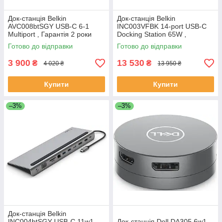
Док-станція Belkin
Док-станція Belkin
AVC008btSGY USB-C 6-1
INC003VFBK 14-port USB-C
Multiport , Гарантія 2 роки
Docking Station 65W ,
Гарантія 2 роки
Готово до відправки
Готово до відправки
3 900
13 530
₴
₴
4 020 ₴
13 950 ₴
Купити
Купити
–3%
–3%
Док-станція Belkin
INC004btSGY USB-C 11w1 ,
Док-станція Dell DA305 6w1 ,