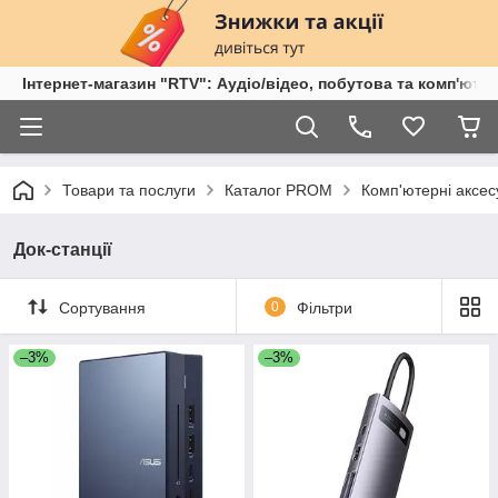
Інтернет-магазин "RTV": Аудіо/відео, побутова та комп'ютер
Товари та послуги
Каталог PROM
Комп'ютерні аксе
Док-станції
Сортування
0
Фільтри
–3%
–3%