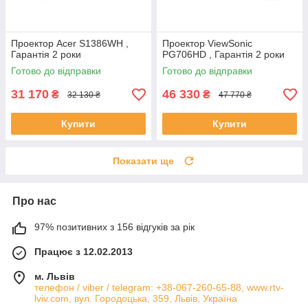
Проектор Acer S1386WH ,
Проектор ViewSonic
Гарантія 2 роки
PG706HD , Гарантія 2 роки
Готово до відправки
Готово до відправки
31 170
46 330
₴
₴
32 130 ₴
47 770 ₴
Купити
Купити
Показати ще
Про нас
97% позитивних з 156 відгуків за рік
Працює з 12.02.2013
м. Львів
телефон / viber / telegram: +38-067-260-65-88, www.rtv-
lviv.com, вул. Городоцька, 359, Львів, Україна