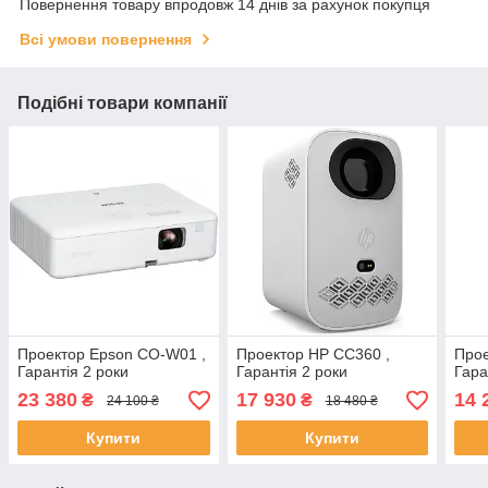
Повернення товару впродовж 14 днів за рахунок покупця
Всі умови повернення
Подібні товари компанії
Проектор Epson CO-W01 ,
Проектор HP CC360 ,
Прое
Гарантія 2 роки
Гарантія 2 роки
Гара
23 380
17 930
14 
₴
₴
24 100 ₴
18 480 ₴
Купити
Купити