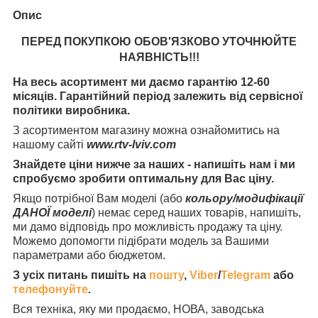
Опис
ПЕРЕД ПОКУПКОЮ ОБОВ'ЯЗКОВО УТОЧНЮЙТЕ
НАЯВНІСТЬ
!!!
На весь асортимент ми даємо гарантію 12-60
місяців. Гарантійний період залежить від сервісної
політики виробника.
З асортиментом магазину можна ознайомитись на
нашому сайті
www.rtv-lviv.com
Знайдете ціни нижче за наших - напишіть нам і ми
спробуємо зробити оптимальну для Вас ціну.
Якщо потрібної Вам моделі (або
кольору/модифікації
ДАНОЇ моделі
) немає серед наших товарів, напишіть,
ми дамо відповідь про можливість продажу та ціну.
Можемо допомогти підібрати модель за Вашими
параметрами або бюджетом.
З усіх питань пишіть на
пошту
,
Viber
/
Telegram
або
телефонуйте
.
Вся техніка, яку ми продаємо, НОВА, заводська