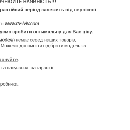
ОЧНЮЙТЕ НАЯВНІСТЬ
!!!
арантійний період залежить від сервісної
ті
www.rtv-lviv.com
буємо зробити оптимальну для Вас ціну.
моделі
) немає серед наших товарів,
. Можемо допомогти підібрати модель за
фонуйте
.
 та
пакування, на гарантії.
иробника.