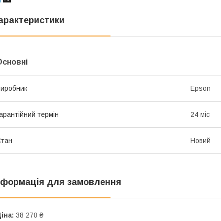
арактеристики
Основні
иробник
Epson
арантійний термін
24 міс
Стан
Новий
нформація для замовлення
іна:
38 270 ₴