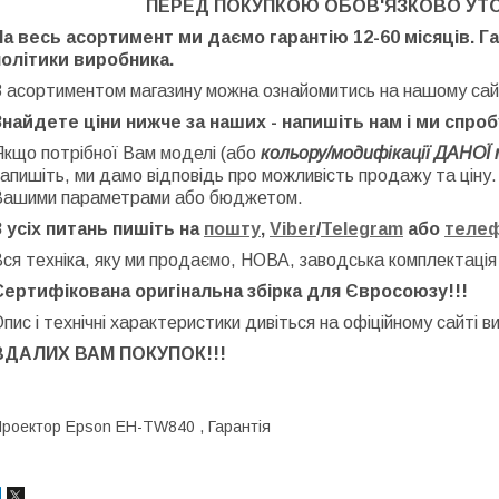
ПЕРЕД ПОКУПКОЮ ОБОВ'ЯЗКОВО УТ
На весь асортимент ми даємо гарантію 12-60 місяців. Г
політики виробника.
З асортиментом магазину можна ознайомитись на нашому сай
Знайдете ціни нижче за наших - напишіть нам і ми спро
Якщо потрібної Вам моделі (або
кольору/модифікації ДАНОЇ 
апишіть, ми дамо відповідь про можливість продажу та ціну
Вашими параметрами або бюджетом.
З усіх питань пишіть на
пошту
,
Viber
/
Telegram
або
теле
ся техніка, яку ми продаємо, НОВА, заводська
комплектація
Сертифікована оригінальна збірка для Євросоюзу!!!
пис і технічні характеристики дивіться на офіційному сайті в
ВДАЛИХ ВАМ ПОКУПОК!!!
роектор Epson EH-TW840 , Гарантія