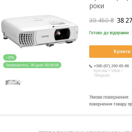
роки
38 2
39 450 ₴
Готово до відправки
Купити
–3%
Залишилось
0
0
днів
0
0
0
0
0
0
+380 (67) 260-65-88
Kyivstar / Viber /
Telegram
повернення товару п