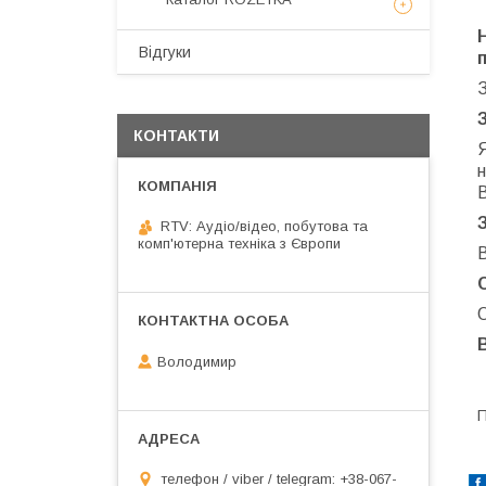
Відгуки
КОНТАКТИ
н
RTV: Аудіо/відео, побутова та
комп'ютерна техніка з Європи
В
О
Володимир
П
телефон / viber / telegram: +38-067-