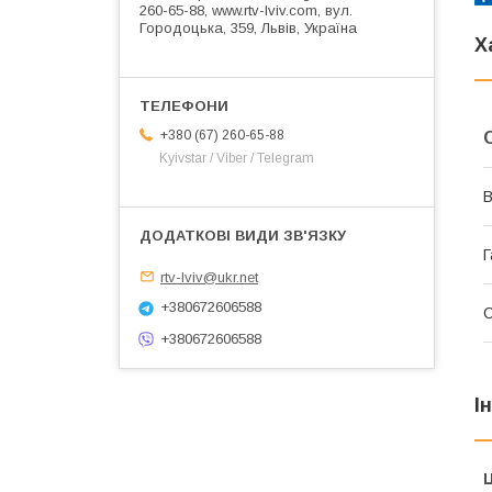
260-65-88, www.rtv-lviv.com, вул.
Городоцька, 359, Львів, Україна
Х
+380 (67) 260-65-88
Kyivstar / Viber / Telegram
В
Г
rtv-lviv@ukr.net
+380672606588
+380672606588
І
Ц