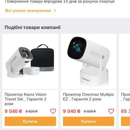
Повернення товару впродовж 14 днів за рахунок покупця
Всі умови повернення
Подібні товари компанії
Проектор Kiano Vision
Проектор Overmax Multipiz
Про
Travel Set , Гарантія 2
EZ , Гарантія 2 роки
, Га
роки
9 040
9 040
65 
₴
₴
9 320 ₴
9 320 ₴
Купити
Купити