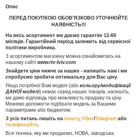
Опис
ПЕРЕД ПОКУПКОЮ ОБОВ'ЯЗКОВО УТОЧНЮЙТЕ
НАЯВНІСТЬ
!!!
На весь асортимент ми даємо гарантію 12-60
місяців. Гарантійний період залежить від сервісної
політики виробника.
З асортиментом магазину можна ознайомитись на
нашому сайті
www.rtv-lviv.com
Знайдете ціни нижче за наших - напишіть нам і ми
спробуємо зробити оптимальну для Вас ціну.
Якщо потрібної Вам моделі (або
кольору/модифікації
ДАНОЇ моделі
) немає серед наших товарів, напишіть,
ми дамо відповідь про можливість продажу та ціну.
Можемо допомогти підібрати модель за Вашими
параметрами або бюджетом.
З усіх питань пишіть на
пошту
,
Viber
/
Telegram
або
телефонуйте
.
Вся техніка, яку ми продаємо, НОВА, заводська