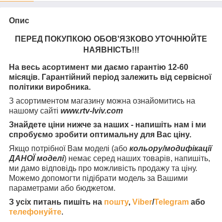
Опис
ПЕРЕД ПОКУПКОЮ ОБОВ'ЯЗКОВО УТОЧНЮЙТЕ
НАЯВНІСТЬ
!!!
На весь асортимент ми даємо гарантію 12-60
місяців. Гарантійний період залежить від сервісної
політики виробника.
З асортиментом магазину можна ознайомитись на
нашому сайті
www.rtv-lviv.com
Знайдете ціни нижче за наших - напишіть нам і ми
спробуємо зробити оптимальну для Вас ціну.
Якщо потрібної Вам моделі (або
кольору/модифікації
ДАНОЇ моделі
) немає серед наших товарів, напишіть,
ми дамо відповідь про можливість продажу та ціну.
Можемо допомогти підібрати модель за Вашими
параметрами або бюджетом.
З усіх питань пишіть на
пошту
,
Viber
/
Telegram
або
телефонуйте
.