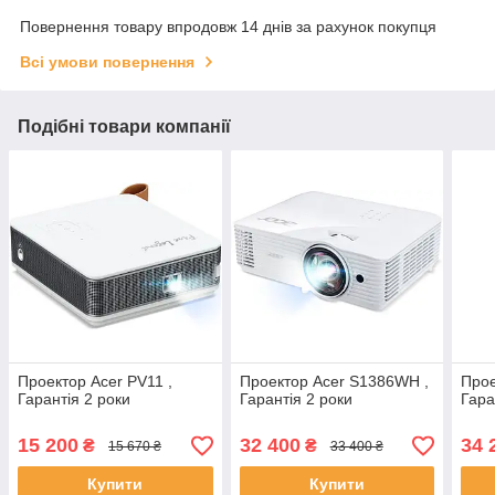
Повернення товару впродовж 14 днів за рахунок покупця
Всі умови повернення
Подібні товари компанії
Проектор Acer PV11 ,
Проектор Acer S1386WH ,
Прое
Гарантія 2 роки
Гарантія 2 роки
Гара
15 200
32 400
34 
₴
₴
15 670 ₴
33 400 ₴
Купити
Купити