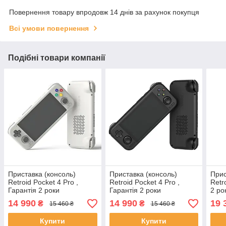
Повернення товару впродовж 14 днів за рахунок покупця
Всі умови повернення
Подібні товари компанії
Приставка (консоль)
Приставка (консоль)
Прис
Retroid Pocket 4 Pro ,
Retroid Pocket 4 Pro ,
Retr
Гарантія 2 роки
Гарантія 2 роки
2 ро
14 990
14 990
19 
₴
₴
15 460 ₴
15 460 ₴
Купити
Купити