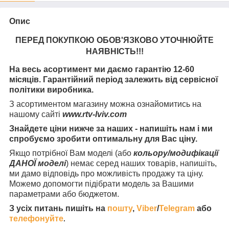
Опис
ПЕРЕД ПОКУПКОЮ ОБОВ'ЯЗКОВО УТОЧНЮЙТЕ
НАЯВНІСТЬ
!!!
На весь асортимент ми даємо гарантію 12-60
місяців. Гарантійний період залежить від сервісної
політики виробника.
З асортиментом магазину можна ознайомитись на
нашому сайті
www.rtv-lviv.com
Знайдете ціни нижче за наших - напишіть нам і ми
спробуємо зробити оптимальну для Вас ціну.
Якщо потрібної Вам моделі (або
кольору/модифікації
ДАНОЇ моделі
) немає серед наших товарів, напишіть,
ми дамо відповідь про можливість продажу та ціну.
Можемо допомогти підібрати модель за Вашими
параметрами або бюджетом.
З усіх питань пишіть на
пошту
,
Viber
/
Telegram
або
телефонуйте
.