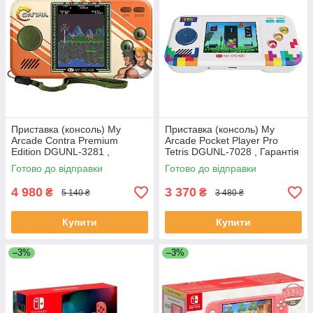
Приставка (консоль) My
Приставка (консоль) My
Arcade Contra Premium
Arcade Pocket Player Pro
Edition DGUNL-3281 ,
Tetris DGUNL-7028 , Гарантія
Гарантія 2 роки
2 роки
Готово до відправки
Готово до відправки
4 980
3 370
₴
₴
5 140 ₴
3 480 ₴
Купити
Купити
–3%
–3%