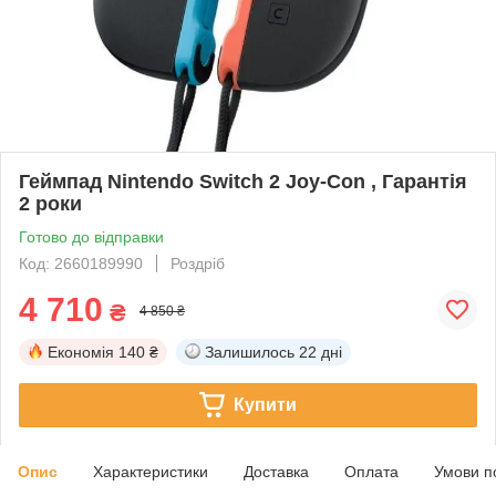
Геймпад Nintendo Switch 2 Joy-Con , Гарантія
2 роки
Готово до відправки
Код: 2660189990
Роздріб
4 710
₴
4 850 ₴
Економія
140 ₴
Залишилось
22 дні
Купити
Опис
Характеристики
Доставка
Оплата
Умови п