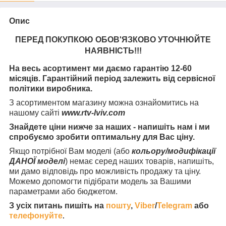
Опис
ПЕРЕД ПОКУПКОЮ ОБОВ'ЯЗКОВО УТОЧНЮЙТЕ
НАЯВНІСТЬ
!!!
На весь асортимент ми даємо гарантію 12-60
місяців. Гарантійний період залежить від сервісної
політики виробника.
З асортиментом магазину можна ознайомитись на
нашому сайті
www.rtv-lviv.com
Знайдете ціни нижче за наших - напишіть нам і ми
спробуємо зробити оптимальну для Вас ціну.
Якщо потрібної Вам моделі (або
кольору/модифікації
ДАНОЇ моделі
) немає серед наших товарів, напишіть,
ми дамо відповідь про можливість продажу та ціну.
Можемо допомогти підібрати модель за Вашими
параметрами або бюджетом.
З усіх питань пишіть на
пошту
,
Viber
/
Telegram
або
телефонуйте
.