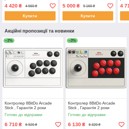
4 420
5 000
4 7
₴
₴
4 560 ₴
5 160 ₴
Купити
Купити
Акційні пропозиції та новинки
–3%
–3%
Контролер 8BitDo Arcade
Контролер 8BitDo Arcade
Stick , Гарантія 2 роки
Stick , Гарантія 2 роки
Готово до відправки
Готово до відправки
6 710
6 130
₴
₴
6 920 ₴
6 320 ₴