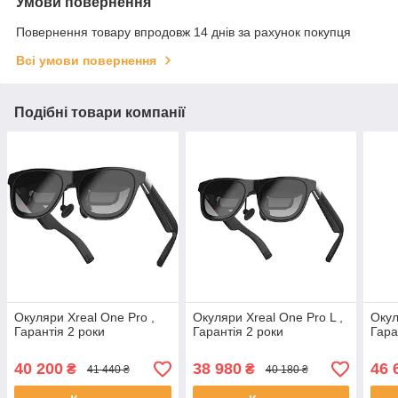
Умови повернення
Повернення товару впродовж 14 днів за рахунок покупця
Всі умови повернення
Подібні товари компанії
Окуляри Xreal One Pro ,
Окуляри Xreal One Pro L ,
Окул
Гарантія 2 роки
Гарантія 2 роки
Гара
40 200
38 980
46 
₴
₴
41 440 ₴
40 180 ₴