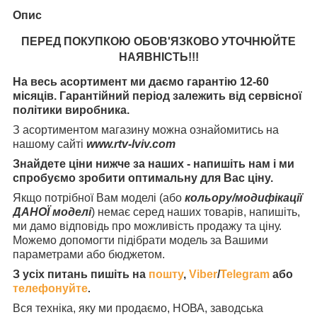
Опис
ПЕРЕД ПОКУПКОЮ ОБОВ'ЯЗКОВО УТОЧНЮЙТЕ
НАЯВНІСТЬ
!!!
На весь асортимент ми даємо гарантію 12-60
місяців. Гарантійний період залежить від сервісної
політики виробника.
З асортиментом магазину можна ознайомитись на
нашому сайті
www.rtv-lviv.com
Знайдете ціни нижче за наших - напишіть нам і ми
спробуємо зробити оптимальну для Вас ціну.
Якщо потрібної Вам моделі (або
кольору/модифікації
ДАНОЇ моделі
) немає серед наших товарів, напишіть,
ми дамо відповідь про можливість продажу та ціну.
Можемо допомогти підібрати модель за Вашими
параметрами або бюджетом.
З усіх питань пишіть на
пошту
,
Viber
/
Telegram
або
телефонуйте
.
Вся техніка, яку ми продаємо, НОВА, заводська