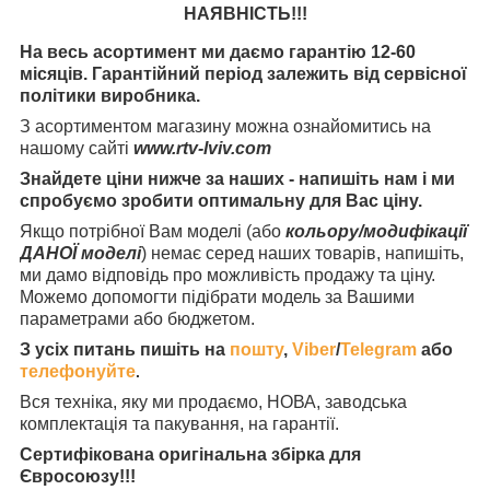
НАЯВНІСТЬ
!!!
На весь асортимент ми даємо гарантію 12-60
місяців. Гарантійний період залежить від сервісної
політики виробника.
З асортиментом магазину можна ознайомитись на
нашому сайті
www.rtv-lviv.com
Знайдете ціни нижче за наших - напишіть нам і ми
спробуємо зробити оптимальну для Вас ціну.
Якщо потрібної Вам моделі (або
кольору/модифікації
ДАНОЇ моделі
) немає серед наших товарів, напишіть,
ми дамо відповідь про можливість продажу та ціну.
Можемо допомогти підібрати модель за Вашими
параметрами або бюджетом.
З усіх питань пишіть на
пошту
,
Viber
/
Telegram
або
телефонуйте
.
Вся техніка, яку ми продаємо, НОВА, заводська
комплектація та
пакування, на гарантії.
Сертифікована оригінальна збірка для
Євросоюзу!!!