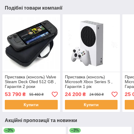
Подібні товари компанії
Приставка (консоль) Valve
Приставка (консоль)
Прис
Steam Deck Oled 512 GB ,
Microsoft Xbox Series S ,
Micr
Гарантія 2 роки
Гарантія 1 рік
Гара
53 790
24 200
25 
₴
₴
55 460 ₴
24 950 ₴
Купити
Купити
Акційні пропозиції та новинки
–3%
–3%