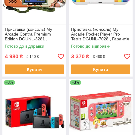
Приставка (консоль) My
Приставка (консоль) My
Arcade Contra Premium
Arcade Pocket Player Pro
Edition DGUNL-3281 ,
Tetris DGUNL-7028 , Гарантія
Гарантія 2 роки
2 роки
Готово до відправки
Готово до відправки
4 980
3 370
₴
₴
5 140 ₴
3 480 ₴
Купити
Купити
–3%
–3%