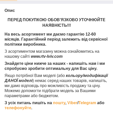
Опис
ПЕРЕД ПОКУПКОЮ ОБОВ'ЯЗКОВО УТОЧНЮЙТЕ
НАЯВНІСТЬ
!!!
На весь асортимент ми даємо гарантію 12-60
місяців. Гарантійний період залежить від сервісної
політики виробника.
З асортиментом магазину можна ознайомитись на
нашому сайті
www.rtv-lviv.com
Знайдете ціни нижче за наших - напишіть нам і ми
спробуємо зробити оптимальну для Вас ціну.
Якщо потрібної Вам моделі (або
кольору/модифікації
ДАНОЇ моделі
) немає серед наших товарів, напишіть,
ми дамо відповідь про можливість продажу та ціну.
Можемо допомогти підібрати модель за Вашими
параметрами або бюджетом.
З усіх питань пишіть на
пошту
,
Viber
/
Telegram
або
телефонуйте
.