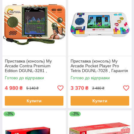
Приставка (консоль) My
Приставка (консоль) My
Arcade Contra Premium
Arcade Pocket Player Pro
Edition DGUNL-3281 ,
Tetris DGUNL-7028 , Гарантія
Гарантія 2 роки
2 роки
Готово до відправки
Готово до відправки
4 980
3 370
₴
₴
5 140 ₴
3 480 ₴
Купити
Купити
–3%
–3%