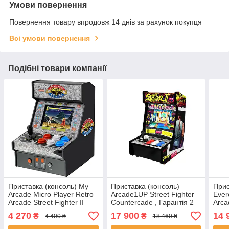
Умови повернення
Повернення товару впродовж 14 днів за рахунок покупця
Всі умови повернення
Подібні товари компанії
Приставка (консоль) My
Приставка (консоль)
Прис
Arcade Micro Player Retro
Arcade1UP Street Fighter
Ever
Arcade Street Fighter II
Countercade , Гарантія 2
Arca
Champion Edition DGUNL-
роки
4 270
17 900
14 
₴
₴
4 400 ₴
18 460 ₴
3 , Гарантія 2 роки