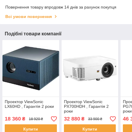
Повернення товару впродовж 14 днів за рахунок покупця
Всі умови повернення
Подібні товари компанії
Проектор ViewSonic
Проектор ViewSonic
Прое
LX60HD , Гарантія 2 роки
PX700HDH , Гарантія 2
PG70
роки
роки
18 360
32 880
46 
₴
₴
18 920 ₴
33 900 ₴
Купити
Купити