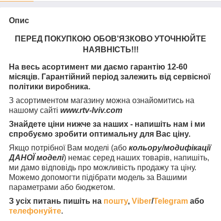
Опис
ПЕРЕД ПОКУПКОЮ ОБОВ'ЯЗКОВО УТОЧНЮЙТЕ
НАЯВНІСТЬ
!!!
На весь асортимент ми даємо гарантію 12-60
місяців. Гарантійний період залежить від сервісної
політики виробника.
З асортиментом магазину можна ознайомитись на
нашому сайті
www.rtv-lviv.com
Знайдете ціни нижче за наших - напишіть нам і ми
спробуємо зробити оптимальну для Вас ціну.
Якщо потрібної Вам моделі (або
кольору/модифікації
ДАНОЇ моделі
) немає серед наших товарів, напишіть,
ми дамо відповідь про можливість продажу та ціну.
Можемо допомогти підібрати модель за Вашими
параметрами або бюджетом.
З усіх питань пишіть на
пошту
,
Viber
/
Telegram
або
телефонуйте
.