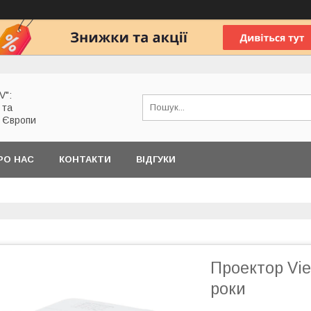
V":
 та
з Європи
РО НАС
КОНТАКТИ
ВІДГУКИ
Проектор Vie
роки