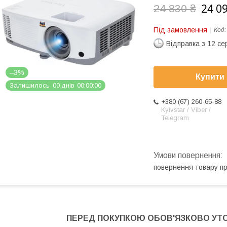
24 0
24 830 ₴
Під замовлення
Код
Відправка з 12 се
–3%
Купити
Залишилось
0
0
днів
0
0
0
0
0
0
+380 (67) 260-65-88
Kyivstar / Viber /
Telegram
повернення товару п
ПЕРЕД ПОКУПКОЮ ОБОВ'ЯЗКОВО УТ