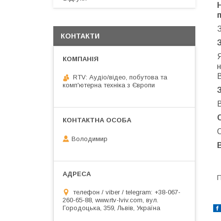
КОНТАКТИ
н
RTV: Аудіо/відео, побутова та
комп'ютерна техніка з Європи
В
О
Володимир
П
телефон / viber / telegram: +38-067-
260-65-88, www.rtv-lviv.com, вул.
Городоцька, 359, Львів, Україна