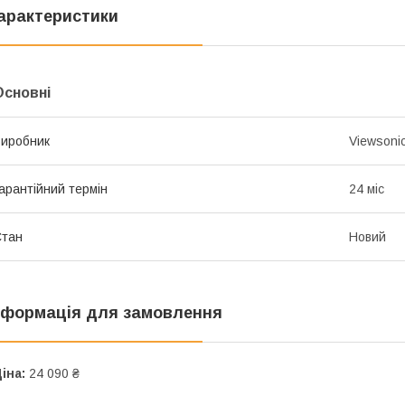
арактеристики
Основні
иробник
Viewsoni
арантійний термін
24 міс
Стан
Новий
нформація для замовлення
іна:
24 090 ₴