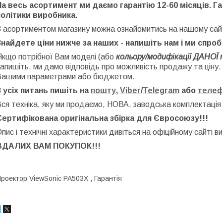
На весь асортимент ми даємо гарантію 12-60 місяців. Г
політики виробника.
З асортиментом магазину можна ознайомитись на нашому сай
Знайдете ціни нижче за наших - напишіть нам і ми спро
Якщо потрібної Вам моделі (або
кольору/модифікації ДАНОЇ 
апишіть, ми дамо відповідь про можливість продажу та ціну
Вашими параметрами або бюджетом.
З усіх питань пишіть на
пошту
,
Viber
/
Telegram
або
теле
ся техніка, яку ми продаємо, НОВА, заводська
комплектація
Сертифікована оригінальна збірка для Євросоюзу!!!
пис і технічні характеристики дивіться на офіційному сайті в
ВДАЛИХ ВАМ ПОКУПОК!!!
роектор ViewSonic PA503X , Гарантія