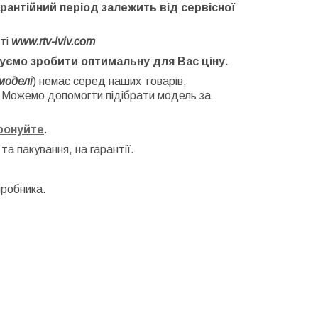
арантійний період залежить від сервісної
ті
www.rtv-lviv.com
буємо зробити оптимальну для Вас ціну.
моделі
) немає серед наших товарів,
. Можемо допомогти підібрати модель за
фонуйте
.
 та
пакування, на гарантії.
иробника.