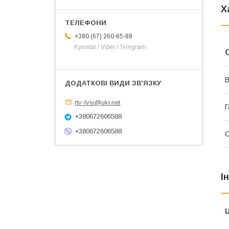
Х
+380 (67) 260-65-88
Kyivstar / Viber / Telegram
В
rtv-lviv@ukr.net
Г
+380672606588
+380672606588
І
Ц