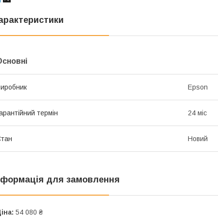
арактеристики
Основні
иробник
Epson
арантійний термін
24 міс
Стан
Новий
нформація для замовлення
іна:
54 080 ₴