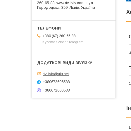
260-65-88, www.rtv-lviv.com, вул.
Городоцька, 359, Львів, Україна
Х
+380 (67) 260-65-88
Kyivstar / Viber / Telegram
В
Г
rtv-lviv@ukr.net
+380672606588
+380672606588
І
Ц