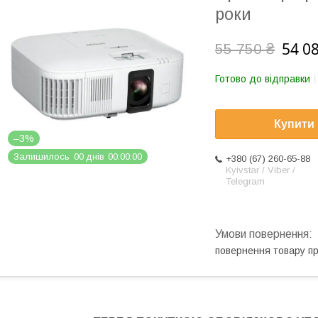
роки
54 0
55 750 ₴
Готово до відправки
Купити
–3%
Залишилось
0
0
днів
0
0
0
0
0
0
+380 (67) 260-65-88
Kyivstar / Viber /
Telegram
повернення товару п