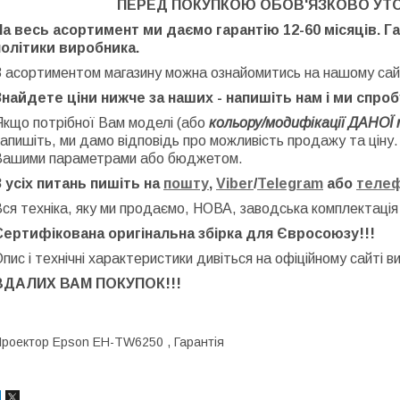
ПЕРЕД ПОКУПКОЮ ОБОВ'ЯЗКОВО УТ
На весь асортимент ми даємо гарантію 12-60 місяців. Г
політики виробника.
З асортиментом магазину можна ознайомитись на нашому сай
Знайдете ціни нижче за наших - напишіть нам і ми спро
Якщо потрібної Вам моделі (або
кольору/модифікації ДАНОЇ 
апишіть, ми дамо відповідь про можливість продажу та ціну
Вашими параметрами або бюджетом.
З усіх питань пишіть на
пошту
,
Viber
/
Telegram
або
теле
ся техніка, яку ми продаємо, НОВА, заводська
комплектація
Сертифікована оригінальна збірка для Євросоюзу!!!
пис і технічні характеристики дивіться на офіційному сайті в
ВДАЛИХ ВАМ ПОКУПОК!!!
роектор Epson EH-TW6250 , Гарантія