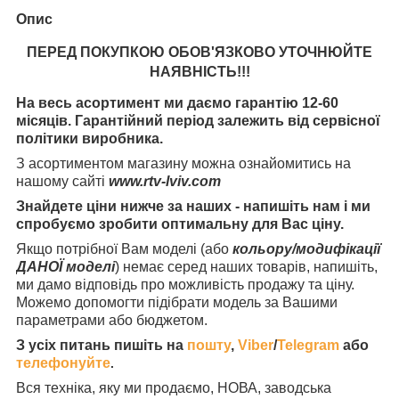
Опис
ПЕРЕД ПОКУПКОЮ ОБОВ'ЯЗКОВО УТОЧНЮЙТЕ
НАЯВНІСТЬ
!!!
На весь асортимент ми даємо гарантію 12-60
місяців. Гарантійний період залежить від сервісної
політики виробника.
З асортиментом магазину можна ознайомитись на
нашому сайті
www.rtv-lviv.com
Знайдете ціни нижче за наших - напишіть нам і ми
спробуємо зробити оптимальну для Вас ціну.
Якщо потрібної Вам моделі (або
кольору/модифікації
ДАНОЇ моделі
) немає серед наших товарів, напишіть,
ми дамо відповідь про можливість продажу та ціну.
Можемо допомогти підібрати модель за Вашими
параметрами або бюджетом.
З усіх питань пишіть на
пошту
,
Viber
/
Telegram
або
телефонуйте
.
Вся техніка, яку ми продаємо, НОВА, заводська