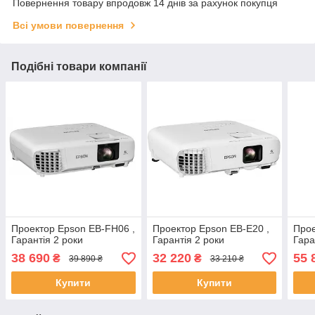
Повернення товару впродовж 14 днів за рахунок покупця
Всі умови повернення
Подібні товари компанії
Проектор Epson EB-FH06 ,
Проектор Epson EB-E20 ,
Прое
Гарантія 2 роки
Гарантія 2 роки
Гара
38 690
32 220
55 
₴
₴
39 890 ₴
33 210 ₴
Купити
Купити