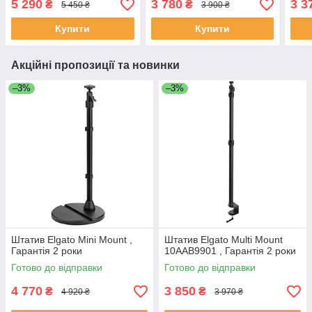
5 290
3 780
3 3
₴
₴
5 450 ₴
3 900 ₴
Купити
Купити
Акційні пропозиції та новинки
–3%
–3%
Штатив Elgato Mini Mount ,
Штатив Elgato Multi Mount
Гарантія 2 роки
10AAB9901 , Гарантія 2 роки
Готово до відправки
Готово до відправки
4 770
3 850
₴
₴
4 920 ₴
3 970 ₴