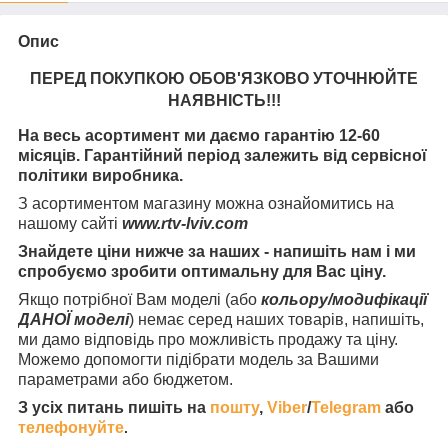
Опис
ПЕРЕД ПОКУПКОЮ ОБОВ'ЯЗКОВО УТОЧНЮЙТЕ
НАЯВНІСТЬ
!!!
На весь асортимент ми даємо гарантію 12-60
місяців. Гарантійний період залежить від сервісної
політики виробника.
З асортиментом магазину можна ознайомитись на
нашому сайті
www.rtv-lviv.com
Знайдете ціни нижче за наших - напишіть нам і ми
спробуємо зробити оптимальну для Вас ціну.
Якщо потрібної Вам моделі (або
кольору/модифікації
ДАНОЇ моделі
) немає серед наших товарів, напишіть,
ми дамо відповідь про можливість продажу та ціну.
Можемо допомогти підібрати модель за Вашими
параметрами або бюджетом.
З усіх питань пишіть на
пошту
,
Viber
/
Telegram
або
телефонуйте
.