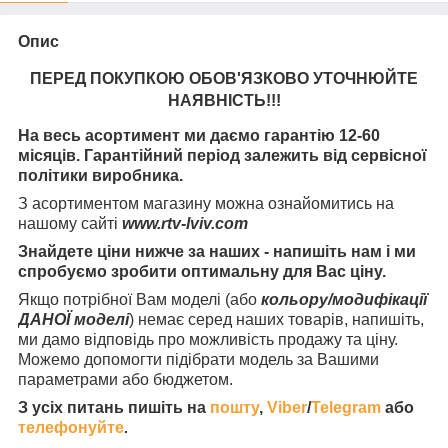
Опис
ПЕРЕД ПОКУПКОЮ ОБОВ'ЯЗКОВО УТОЧНЮЙТЕ
НАЯВНІСТЬ
!!!
На весь асортимент ми даємо гарантію 12-60
місяців. Гарантійний період залежить від сервісної
політики виробника.
З асортиментом магазину можна ознайомитись на
нашому сайті
www.rtv-lviv.com
Знайдете ціни нижче за наших - напишіть нам і ми
спробуємо зробити оптимальну для Вас ціну.
Якщо потрібної Вам моделі (або
кольору/модифікації
ДАНОЇ моделі
) немає серед наших товарів, напишіть,
ми дамо відповідь про можливість продажу та ціну.
Можемо допомогти підібрати модель за Вашими
параметрами або бюджетом.
З усіх питань пишіть на
пошту
,
Viber
/
Telegram
або
телефонуйте
.