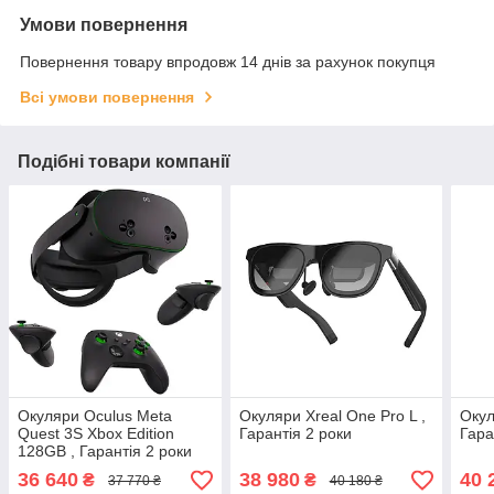
Умови повернення
Повернення товару впродовж 14 днів за рахунок покупця
Всі умови повернення
Подібні товари компанії
Окуляри Oculus Meta
Окуляри Xreal One Pro L ,
Окул
Quest 3S Xbox Edition
Гарантія 2 роки
Гара
128GB , Гарантія 2 роки
36 640
38 980
40 
₴
₴
37 770 ₴
40 180 ₴