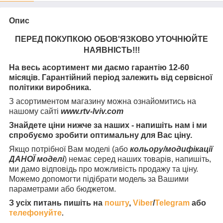
Опис
ПЕРЕД ПОКУПКОЮ ОБОВ'ЯЗКОВО УТОЧНЮЙТЕ
НАЯВНІСТЬ
!!!
На весь асортимент ми даємо гарантію 12-60
місяців. Гарантійний період залежить від сервісної
політики виробника.
З асортиментом магазину можна ознайомитись на
нашому сайті
www.rtv-lviv.com
Знайдете ціни нижче за наших - напишіть нам і ми
спробуємо зробити оптимальну для Вас ціну.
Якщо потрібної Вам моделі (або
кольору/модифікації
ДАНОЇ моделі
) немає серед наших товарів, напишіть,
ми дамо відповідь про можливість продажу та ціну.
Можемо допомогти підібрати модель за Вашими
параметрами або бюджетом.
З усіх питань пишіть на
пошту
,
Viber
/
Telegram
або
телефонуйте
.