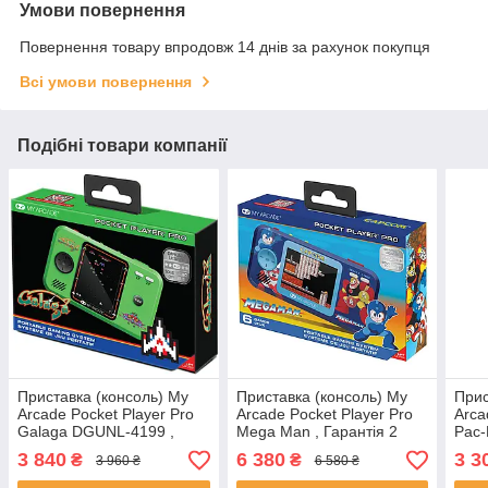
Умови повернення
Повернення товару впродовж 14 днів за рахунок покупця
Всі умови повернення
Подібні товари компанії
Приставка (консоль) My
Приставка (консоль) My
Прис
Arcade Pocket Player Pro
Arcade Pocket Player Pro
Arca
Galaga DGUNL-4199 ,
Mega Man , Гарантія 2
Pac
Гарантія 2 роки
роки
Гара
3 840
6 380
3 3
₴
₴
3 960 ₴
6 580 ₴