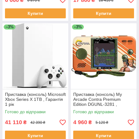
6 660
17 860
₴
₴
6 870 ₴
18 410 ₴
Купити
Купити
–3%
–3%
Приставка (консоль) Microsoft
Приставка (консоль) My
Xbox Series X 1TB , Гарантія
Arcade Contra Premium
1 рік
Edition DGUNL-3281 ,
Гарантія 2 роки
Готово до відправки
Готово до відправки
41 110
4 960
₴
₴
42 390 ₴
5 120 ₴
Купити
Купити