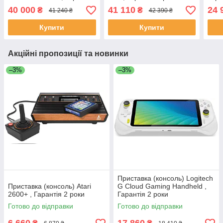
1 рік
40 000
41 110
24 
₴
₴
41 240 ₴
42 390 ₴
Купити
Купити
Акційні пропозиції та новинки
–3%
–3%
Приставка (консоль) Logitech
Приставка (консоль) Atari
G Cloud Gaming Handheld ,
2600+ , Гарантія 2 роки
Гарантія 2 роки
Готово до відправки
Готово до відправки