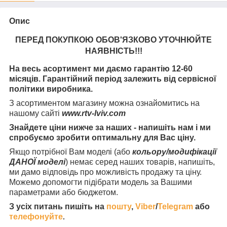
Опис
ПЕРЕД ПОКУПКОЮ ОБОВ'ЯЗКОВО УТОЧНЮЙТЕ
НАЯВНІСТЬ
!!!
На весь асортимент ми даємо гарантію 12-60
місяців. Гарантійний період залежить від сервісної
політики виробника.
З асортиментом магазину можна ознайомитись на
нашому сайті
www.rtv-lviv.com
Знайдете ціни нижче за наших - напишіть нам і ми
спробуємо зробити оптимальну для Вас ціну.
Якщо потрібної Вам моделі (або
кольору/модифікації
ДАНОЇ моделі
) немає серед наших товарів, напишіть,
ми дамо відповідь про можливість продажу та ціну.
Можемо допомогти підібрати модель за Вашими
параметрами або бюджетом.
З усіх питань пишіть на
пошту
,
Viber
/
Telegram
або
телефонуйте
.