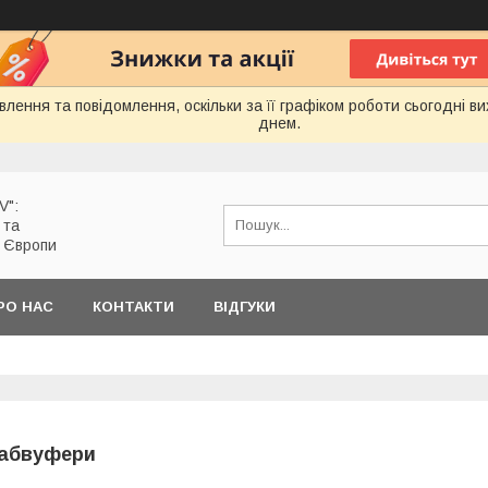
лення та повідомлення, оскільки за її графіком роботи сьогодні 
днем.
V":
 та
з Європи
РО НАС
КОНТАКТИ
ВІДГУКИ
абвуфери