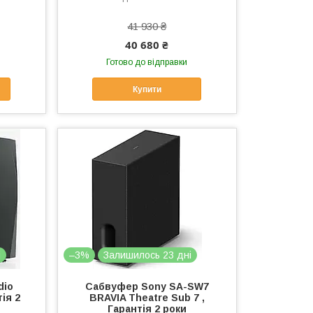
41 930 ₴
40 680 ₴
Готово до відправки
Купити
і
–3%
Залишилось 23 дні
dio
Сабвуфер Sony SA-SW7
ія 2
BRAVIA Theatre Sub 7 ,
Гарантія 2 роки