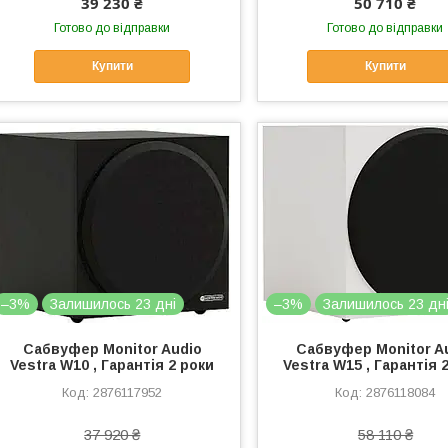
39 230 ₴
50 710 ₴
Готово до відправки
Готово до відправки
Купити
Купити
–3%
Залишилось 23 дні
–3%
Залишилось 23 дн
Сабвуфер Monitor Audio
Сабвуфер Monitor A
Vestra W10 , Гарантія 2 роки
Vestra W15 , Гарантія 
2876117952
2876118084
37 920 ₴
58 110 ₴