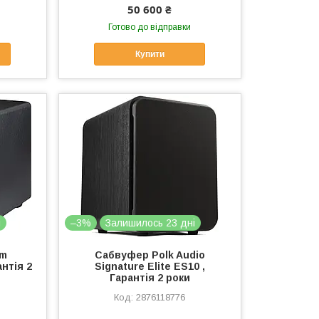
50 600 ₴
Готово до відправки
Купити
і
–3%
Залишилось 23 дні
gm
Сабвуфер Polk Audio
антія 2
Signature Elite ES10 ,
Гарантія 2 роки
2876118776