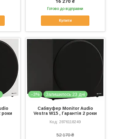
16 270 ₴
Готово до відправки
Купити
і
–3%
Залишилось 23 дні
udio
Сабвуфер Monitor Audio
2 роки
Vestra W15 , Гарантія 2 роки
2876118249
52 170 ₴