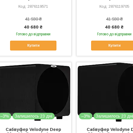
2876119571
2876119705
41 930 ₴
41 930 ₴
40 680 ₴
40 680 ₴
Готово до відправки
Готово до відправки
Купити
Купити
–3%
Залишилось 23 дні
–3%
Залишилось 23 дн
Сабвуфер Velodyne Deep
Сабвуфер Velodyne 