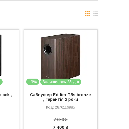
і
–3%
Залишилось 23 дні
lack ,
Сабвуфер Edifier T5s bronze
, Гарантія 2 роки
2876116985
7 630 ₴
7 400 ₴