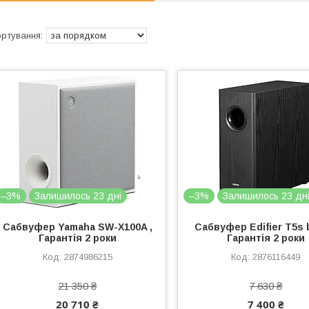
–3%
Залишилось 23 дні
–3%
Залишилось 23 дн
Сабвуфер Yamaha SW-X100A ,
Сабвуфер Edifier T5s b
Гарантія 2 роки
Гарантія 2 роки
2874986215
2876116449
21 350 ₴
7 630 ₴
20 710 ₴
7 400 ₴