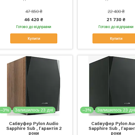
47 850 ₴
22 400 ₴
46 420 ₴
21 730 ₴
Готово до відправки
Готово до відправки
Купити
Купити
–3%
Залишилось 23 дні
–3%
Залишилось 23 дн
Сабвуфер Pylon Audio
Сабвуфер Pylon Au
Sapphire Sub , Гарантія 2
Sapphire Sub , Гарант
роки
роки