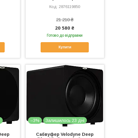
2876119850
21 210 ₴
20 580 ₴
Готово до відправки
Купити
і
–3%
Залишилось 23 дні
Deep
Сабвуфер Velodyne Deep