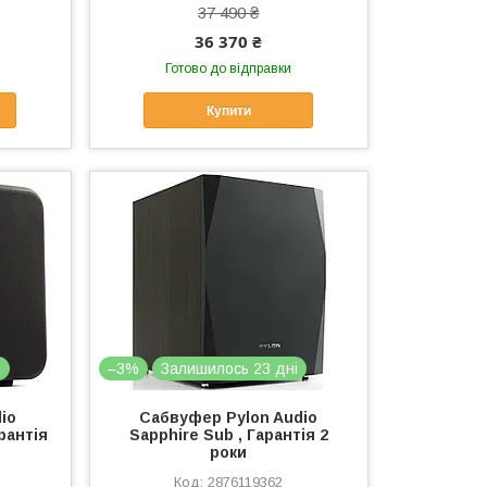
37 490 ₴
36 370 ₴
Готово до відправки
Купити
і
–3%
Залишилось 23 дні
io
Сабвуфер Pylon Audio
арантія
Sapphire Sub , Гарантія 2
роки
2876119362