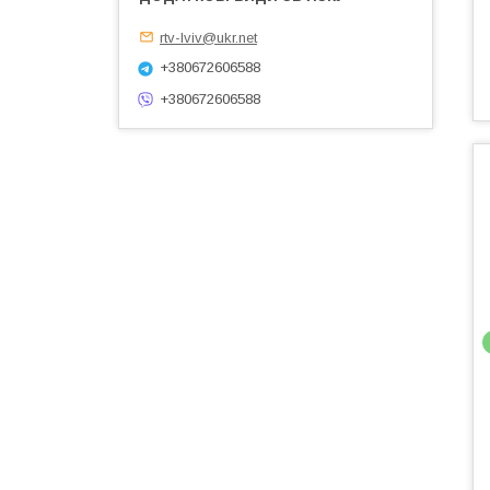
rtv-lviv@ukr.net
+380672606588
+380672606588