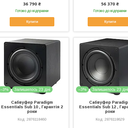
36 790 ₴
56 370 ₴
Готово до відправки
Готово до відправки
Купити
Купити
–3%
Залишилось 23 дні
–3%
Залишилось 23 дн
Сабвуфер Paradigm
Сабвуфер Paradi
Essentials Sub 10 , Гарантія 2
Essentials Sub 12 , Гар
роки
роки
2876118460
2876118629