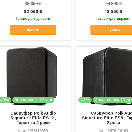
33 050 ₴
44 890 ₴
32 060 ₴
43 550 ₴
Готово до відправки
Готово до відправки
Купити
Купити
–3%
Залишилось 23 дні
–3%
Залишилось 23 дн
Сабвуфер Polk Audio
Сабвуфер Polk Aud
Signature Elite ES12 ,
Signature Elite ES8 , Г
Гарантія 2 роки
2 роки
2876118978
2876119163