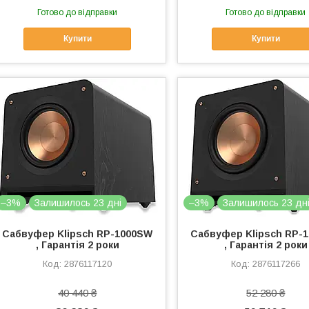
Готово до відправки
Готово до відправки
Купити
Купити
–3%
Залишилось 23 дні
–3%
Залишилось 23 дн
Сабвуфер Klipsch RP-1000SW
Сабвуфер Klipsch RP-
, Гарантія 2 роки
, Гарантія 2 роки
2876117120
2876117266
40 440 ₴
52 280 ₴