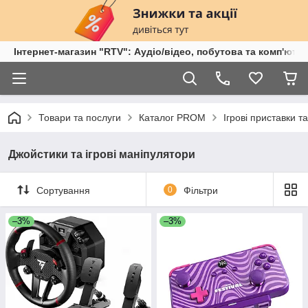
Інтернет-магазин "RTV": Аудіо/відео, побутова та комп'ютер
Товари та послуги
Каталог PROM
Ігрові приставки т
Джойстики та ігрові маніпулятори
Сортування
0
Фільтри
–3%
–3%