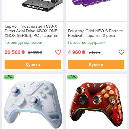
Кермо Thrustmaster T598-X
Direct Axial Drive XBOX ONE,
Геймпад Crkd NEO S Fortnite
XBOX SERIES, PC , Гарантія
Festival , Гарантія 2 роки
2 роки
Готово до відправки
Готово до відправки
26 560
4 960
₴
₴
27 380 ₴
5 120 ₴
Купити
Купити
–3%
–3%