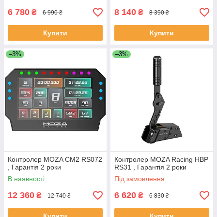
6 780
8 140
₴
₴
6 990 ₴
8 390 ₴
Купити
Купити
–3%
–3%
Контролер MOZA CM2 RS072
Контролер MOZA Racing HBP
, Гарантія 2 роки
RS31 , Гарантія 2 роки
В наявності
Під замовлення
12 360
6 620
₴
₴
12 740 ₴
6 830 ₴
Купити
Купити