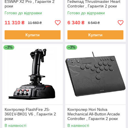
ESWAP X2 Pro , Гарантія 2
Геймпад Thrustmaster Heart
роки
Controler , Гарантія 2 роки
Готово до відправки
Готово до відправки
11 310
6 340
₴
₴
11 660 ₴
6 540 ₴
Купити
Купити
–3%
–3%
Контролер FlashFire JS-
Контролер Hori Nolva
3601V-BK01 V6 , Гарантія 2
Mechanical All-Button Arcade
роки
Controller , Гарантія 2 роки
В наявності
В наявності