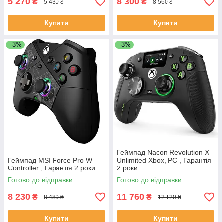
5 270
8 300
₴
₴
5 430 ₴
8 560 ₴
Купити
Купити
–3%
–3%
Геймпад Nacon Revolution X
Геймпад MSI Force Pro W
Unlimited Xbox, PC , Гарантія
Controller , Гарантія 2 роки
2 роки
Готово до відправки
Готово до відправки
8 230
11 760
₴
₴
8 480 ₴
12 120 ₴
Купити
Купити