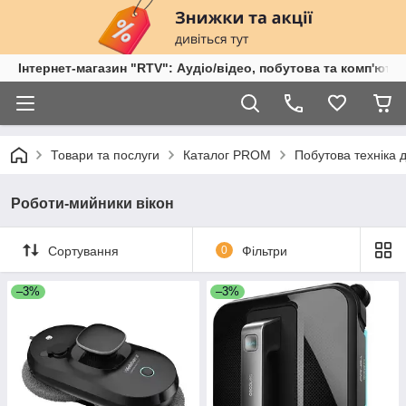
Інтернет-магазин "RTV": Аудіо/відео, побутова та комп'ютер
Товари та послуги
Каталог PROM
Побутова техніка 
Роботи-мийники вікон
Сортування
0
Фільтри
–3%
–3%