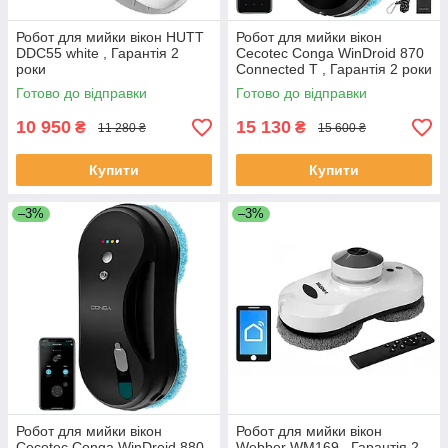
Робот для мийки вікон HUTT
Робот для мийки вікон
DDC55 white , Гарантія 2
Cecotec Conga WinDroid 870
роки
Connected T , Гарантія 2 роки
Готово до відправки
Готово до відправки
10 950
15 130
₴
₴
11 280 ₴
15 600 ₴
Купити
Купити
–3%
–3%
Робот для мийки вікон
Робот для мийки вікон
Cecotec Conga WinDroid 880
Webber WM169 , Гарантія 2