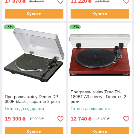
17 870
11 220
₴
₴
18 420 ₴
11 570 ₴
Купити
Купити
–3%
–3%
Програвач вінілу Teac TN-
Програвач вінілу Denon DP-
180BT A3 cherry , Гарантія 2
300F black , Гарантія 2 роки
роки
Готово до відправки
Готово до відправки
19 300
12 740
₴
₴
19 900 ₴
13 130 ₴
Купити
Купити