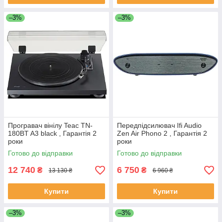
–3%
–3%
Програвач вінілу Teac TN-
Передпідсилювач Ifi Audio
180BT A3 black , Гарантія 2
Zen Air Phono 2 , Гарантія 2
роки
роки
Готово до відправки
Готово до відправки
12 740
6 750
₴
₴
13 130 ₴
6 960 ₴
Купити
Купити
–3%
–3%