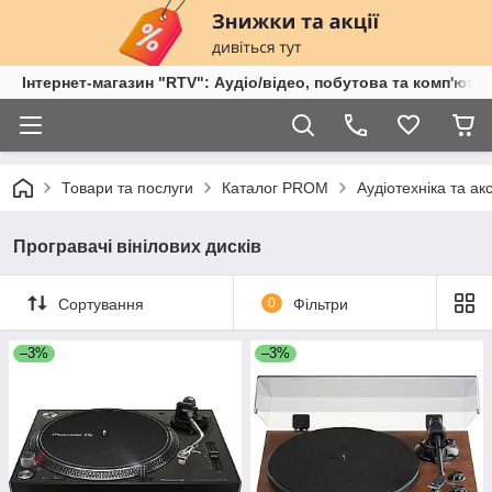
Інтернет-магазин "RTV": Аудіо/відео, побутова та комп'ютер
Товари та послуги
Каталог PROM
Аудіотехніка та ак
Програвачі вінілових дисків
Сортування
0
Фільтри
–3%
–3%