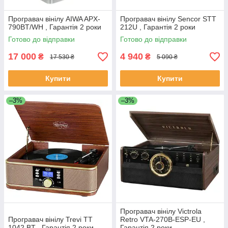
Програвач вінілу AIWA APX-
Програвач вінілу Sencor STT
790BT/WH , Гарантія 2 роки
212U , Гарантія 2 роки
Готово до відправки
Готово до відправки
17 000
4 940
₴
₴
17 530 ₴
5 090 ₴
Купити
Купити
–3%
–3%
Програвач вінілу Victrola
Програвач вінілу Trevi TT
Retro VTA-270B-ESP-EU ,
1042 BT , Гарантія 2 роки
Гарантія 2 роки