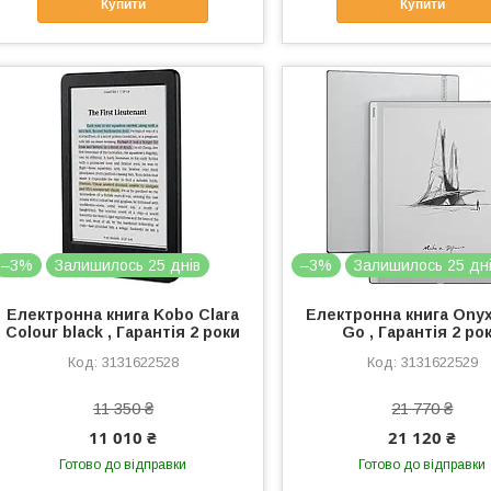
Купити
Купити
–3%
Залишилось 25 днів
–3%
Залишилось 25 дн
Електронна книга Kobo Clara
Електронна книга Ony
Colour black , Гарантія 2 роки
Go , Гарантія 2 ро
3131622528
3131622529
11 350 ₴
21 770 ₴
11 010 ₴
21 120 ₴
Готово до відправки
Готово до відправки