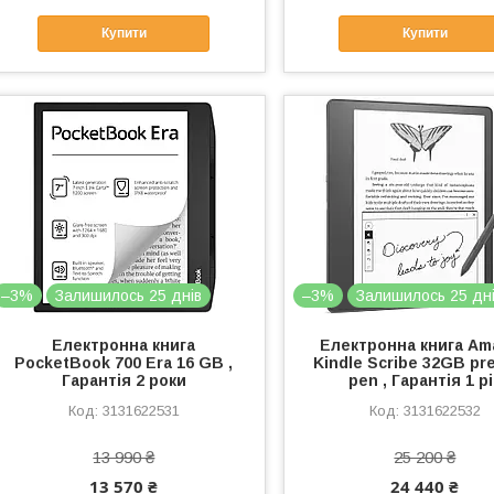
Купити
Купити
–3%
Залишилось 25 днів
–3%
Залишилось 25 дн
Електронна книга
Електронна книга Am
PocketBook 700 Era 16 GB ,
Kindle Scribe 32GB pr
Гарантія 2 роки
pen , Гарантія 1 рі
3131622531
3131622532
13 990 ₴
25 200 ₴
13 570 ₴
24 440 ₴