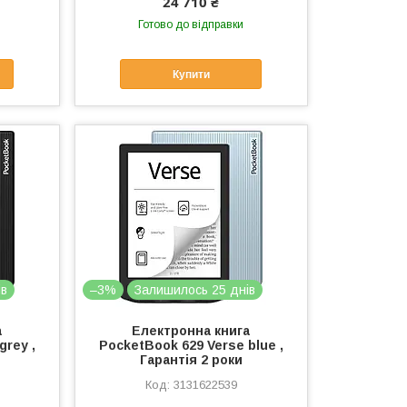
24 710 ₴
Готово до відправки
Купити
ів
–3%
Залишилось 25 днів
а
Електронна книга
grey ,
PocketBook 629 Verse blue ,
Гарантія 2 роки
3131622539