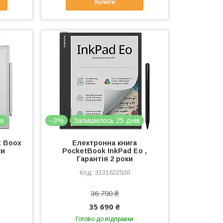
Купити
ів
–3%
Залишилось 25 днів
x Boox
Електронна книга
ки
PocketBook InkPad Eo ,
Гарантія 2 роки
3131622530
36 790 ₴
35 690 ₴
Готово до відправки