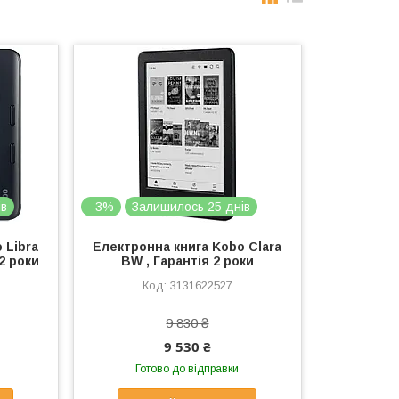
ів
–3%
Залишилось 25 днів
 Libra
Електронна книга Kobo Clara
 2 роки
BW , Гарантія 2 роки
3131622527
9 830 ₴
9 530 ₴
Готово до відправки