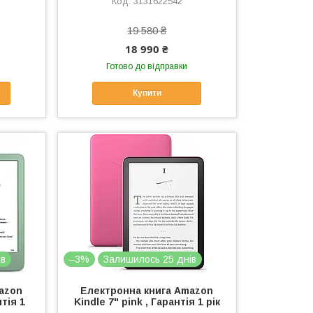
3131622542
19 580 ₴
18 990 ₴
Готово до відправки
Купити
ів
–3%
Залишилось 25 днів
azon
Електронна книга Amazon
нтія 1
Kindle 7" pink , Гарантія 1 рік