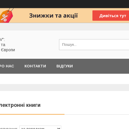
V":
 та
з Європи
РО НАС
КОНТАКТИ
ВІДГУКИ
лектронні книги