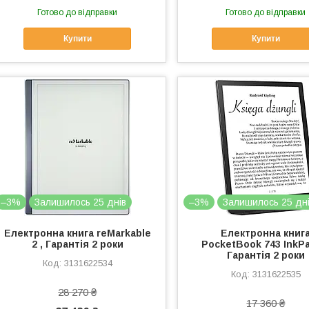
Готово до відправки
Готово до відправки
Купити
Купити
–3%
Залишилось 25 днів
–3%
Залишилось 25 дн
Електронна книга reMarkable
Електронна книг
2 , Гарантія 2 роки
PocketBook 743 InkPa
Гарантія 2 роки
3131622534
3131622535
28 270 ₴
17 360 ₴