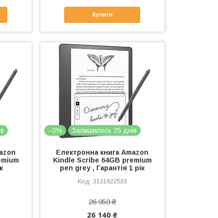
Купити
ів
–3%
Залишилось 25 днів
azon
Електронна книга Amazon
emium
Kindle Scribe 64GB premium
к
pen grey , Гарантія 1 рік
3131622533
26 950 ₴
26 140 ₴