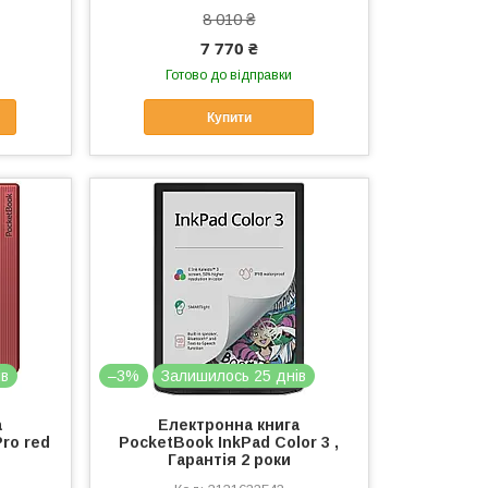
8 010 ₴
7 770 ₴
Готово до відправки
Купити
ів
–3%
Залишилось 25 днів
а
Електронна книга
ro red
PocketBook InkPad Color 3 ,
Гарантія 2 роки