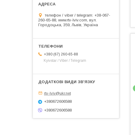
телефон / viber / telegram: +38-067-
260-65-88, www.rtv-lviv.com, вул.
Городоцька, 359, Львів, Україна
+380 (67) 260-65-88
Kyivstar / Viber / Telegram
rtv-lviv@ukr.net
+380672606588
+380672606588