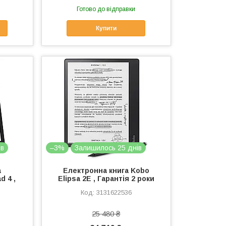
Готово до відправки
Купити
ів
–3%
Залишилось 25 днів
а
Електронна книга Kobo
d 4 ,
Elipsa 2E , Гарантія 2 роки
3131622536
25 480 ₴