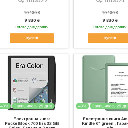
3131622540
3131622541
10 130 ₴
10 130 ₴
9 830 ₴
9 830 ₴
Готово до відправки
Готово до відправки
Купити
Купити
–3%
Залишилось 25 днів
–3%
Залишилось 25 дн
Електронна книга
Електронна книга Am
PocketBook 700 Era 32 GB
Kindle 6" green , Гара
Color , Гарантія 2 роки
рік