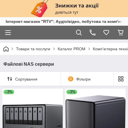
Інтернет-магазин "RTV": Аудіо/відео, побутова та комп'ютер
Товари та послуги
Каталог PROM
Комп'ютерна техні
Файлові NAS сервери
Сортування
0
Фільтри
–3%
–3%