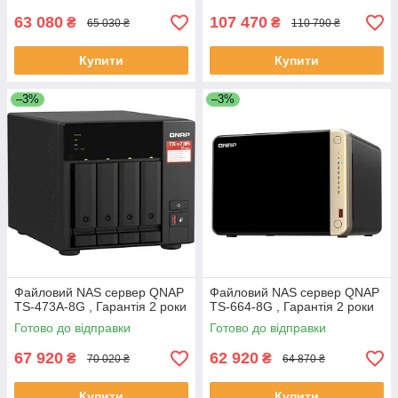
63 080
107 470
₴
₴
65 030 ₴
110 790 ₴
Купити
Купити
–3%
–3%
Файловий NAS сервер QNAP
Файловий NAS сервер QNAP
TS-473A-8G , Гарантія 2 роки
TS-664-8G , Гарантія 2 роки
Готово до відправки
Готово до відправки
67 920
62 920
₴
₴
70 020 ₴
64 870 ₴
Купити
Купити