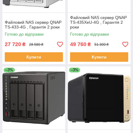
Файловий NAS сервер QNAP
Файловий NAS сервер QNAP
TS-435XeU-4G , Гарантія 2
TS-433-4G , Гарантія 2 роки
роки
Готово до відправки
Готово до відправки
27 720
49 760
₴
₴
28 580 ₴
51 300 ₴
Купити
Купити
–3%
–3%