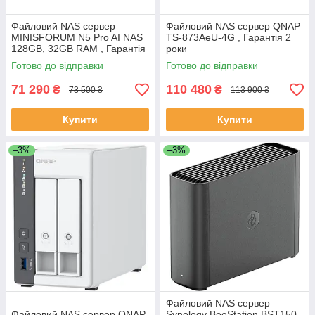
Файловий NAS сервер
Файловий NAS сервер QNAP
MINISFORUM N5 Pro AI NAS
TS-873AeU-4G , Гарантія 2
128GB, 32GB RAM , Гарантія
роки
2 роки
Готово до відправки
Готово до відправки
71 290
110 480
₴
₴
73 500 ₴
113 900 ₴
Купити
Купити
–3%
–3%
Файловий NAS сервер
Файловий NAS сервер QNAP
Synology BeeStation BST150-